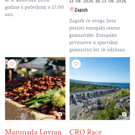
se 8. kolovoza 2026.
13. 08. 2026.
do
23. 08. 2026.
godine s početkom u 17:00
Zagreb
sati.
Zagreb će ovoga ljeta
postati europski centar
gimnastike. Europsko
prvenstvo u sportskoj
gimnastici bit će održano
od 13. do 23. kolovoza u
Areni Zagreb, i to prvi put
u povijesti u Hrvatskoj.
Najveće je to gimnastičko
natjecanje u Zagrebu i
Hrvatskoj u posljednja
četiri desetljeća, konkretno
od Univerzijade 1987.
Marunada Lovran
CRO Race