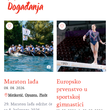
Događanja
Maraton lađa
Europsko
prvenstvo u
08. 08. 2026.
Metković
Opuzen
Ploče
sportskoj
gimnastici
29. Maraton lađa održat će