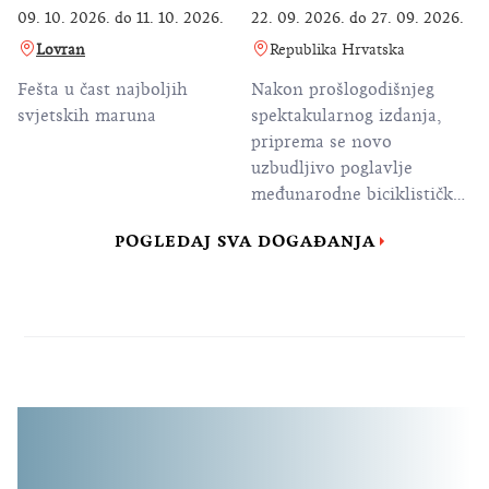
09. 10. 2026.
do
11. 10. 2026.
22. 09. 2026.
do
27. 09. 2026.
Lovran
Republika Hrvatska
Fešta u čast najboljih
Nakon prošlogodišnjeg
svjetskih maruna
spektakularnog izdanja,
priprema se novo
uzbudljivo poglavlje
međunarodne biciklističke
utrke CRO Race, spremno
POGLEDAJ SVA DOGAĐANJA
da još jednom pošalje
najljepšu sportsku
razglednicu Hrvatske u
svijet.