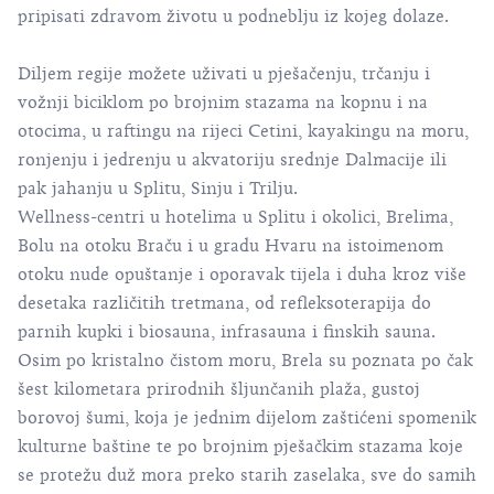
pripisati zdravom životu u podneblju iz kojeg dolaze.
Diljem regije možete uživati u pješačenju, trčanju i
vožnji biciklom po brojnim stazama na kopnu i na
otocima, u raftingu na rijeci Cetini, kayakingu na moru,
ronjenju i jedrenju u akvatoriju srednje Dalmacije ili
pak jahanju u Splitu, Sinju i Trilju.
Wellness-centri u hotelima u Splitu i okolici, Brelima,
Bolu na otoku Braču i u gradu Hvaru na istoimenom
otoku nude opuštanje i oporavak tijela i duha kroz više
desetaka različitih tretmana, od refleksoterapija do
parnih kupki i biosauna, infrasauna i finskih sauna.
Osim po kristalno čistom moru, Brela su poznata po čak
šest kilometara prirodnih šljunčanih plaža, gustoj
borovoj šumi, koja je jednim dijelom zaštićeni spomenik
kulturne baštine te po brojnim pješačkim stazama koje
se protežu duž mora preko starih zaselaka, sve do samih