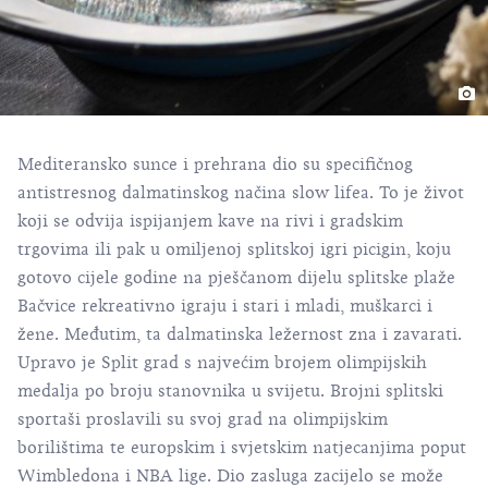
Mediteransko sunce i prehrana dio su specifičnog
antistresnog dalmatinskog načina slow lifea. To je život
koji se odvija ispijanjem kave na rivi i gradskim
trgovima ili pak u omiljenoj splitskoj igri picigin, koju
gotovo cijele godine na pješčanom dijelu splitske plaže
Bačvice rekreativno igraju i stari i mladi, muškarci i
žene. Međutim, ta dalmatinska ležernost zna i zavarati.
Upravo je Split grad s najvećim brojem olimpijskih
medalja po broju stanovnika u svijetu. Brojni splitski
sportaši proslavili su svoj grad na olimpijskim
borilištima te europskim i svjetskim natjecanjima poput
Wimbledona i NBA lige. Dio zasluga zacijelo se može