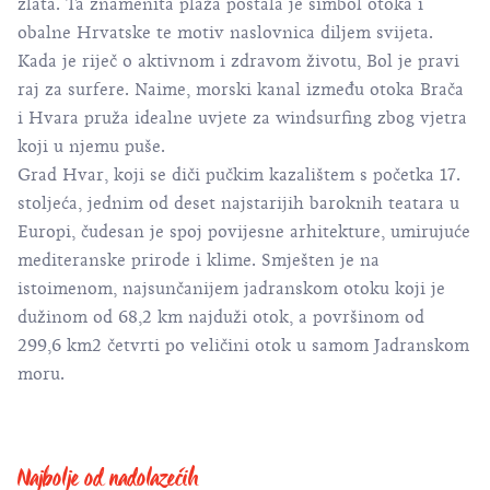
zlata. Ta znamenita plaža postala je simbol otoka i
obalne Hrvatske te motiv naslovnica diljem svijeta.
Kada je riječ o aktivnom i zdravom životu, Bol je pravi
raj za surfere. Naime, morski kanal između otoka Brača
i Hvara pruža idealne uvjete za windsurfing zbog vjetra
koji u njemu puše.
Grad Hvar, koji se diči pučkim kazalištem s početka 17.
stoljeća, jednim od deset najstarijih baroknih teatara u
Europi, čudesan je spoj povijesne arhitekture, umirujuće
mediteranske prirode i klime. Smješten je na
istoimenom, najsunčanijem jadranskom otoku koji je
dužinom od 68,2 km najduži otok, a površinom od
299,6 km2 četvrti po veličini otok u samom Jadranskom
moru.
Najbolje od nadolazećih