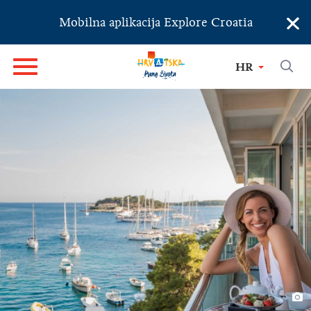
×
Mobilna aplikacija Explore Croatia
HR