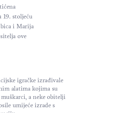
tićena
 19. stoljeću
bica i Marija
itelja ove
cijske igračke izrađivale
nim alatima kojima su
 muškarci, a neke obitelji
osile umijeće izrade s