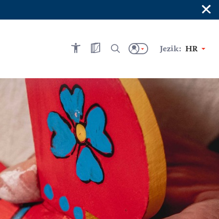
×
Jezik:
HR