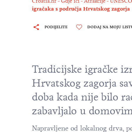
Croatia.hr
Gdje ići
Atrakcije
UNESCO
igračaka s područja Hrvatskog zagorja
PODIJELITE
DODAJ NA MOJU LIST
Tradicijske igračke i
Hrvatskog zagorja sav
doba kada nije bilo rač
zabavljalo u domovim
Napravljene od lokalnog drva, po