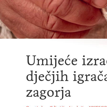
Umijeće izra
dječjih igra
zagorja