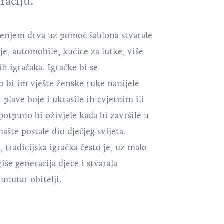
raciju.
renjem drva uz pomoć šablona stvarale
nje, automobile, kućice za lutke, više
h igračaka. Igračke bi se
o bi im vješte ženske ruke nanijele
i plave boje i ukrasile ih cvjetnim ili
otpuno bi oživjele kada bi završile u
te postale dio dječjeg svijeta.
, tradicijska igračka često je, uz malo
više generacija djece i stvarala
 unutar obitelji.