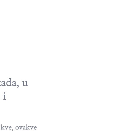
ada, u
 i
bukve, ovakve