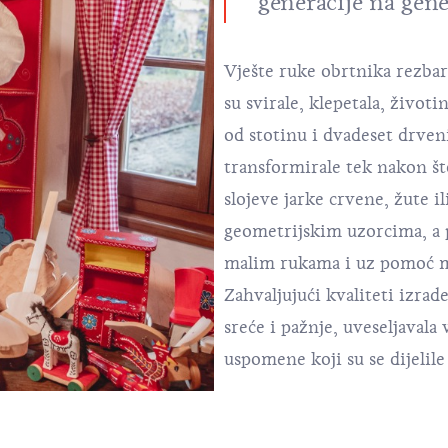
generacije na gene
Vješte ruke obrtnika rezba
su svirale, klepetala, životi
od stotinu i dvadeset drveni
transformirale tek nakon št
slojeve jarke crvene, žute il
geometrijskim uzorcima, a p
malim rukama i uz pomoć maš
Zahvaljujući kvaliteti izrade
sreće i pažnje, uveseljavala 
uspomene koji su se dijelile