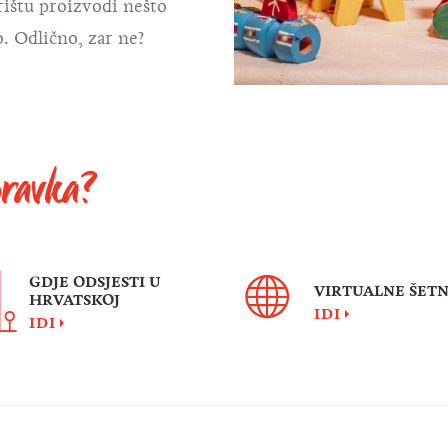
rištu proizvodi nešto
o. Odlično, zar ne?
oravka?
GDJE ODSJESTI U
VIRTUALNE ŠETN
HRVATSKOJ
IDI
IDI