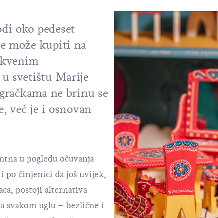
di oko pedeset
se može kupiti na
rkvenim
 u svetištu Marije
 igračkama ne brinu se
e, već je i osnovan
antna u pogledu očuvanja
 po činjenici da još uvijek,
aca, postoji alternativa
a svakom uglu – bezlične i