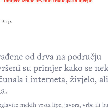
Umijeće izrade drvenih tradicijskih dječjih
U ŽELJA
zrađene od drva na području
ršeni su primjer kako se nek
unala i interneta, živjelo, ali
a.
glavito mekih vrsta lipe, javora, vrbe ili 