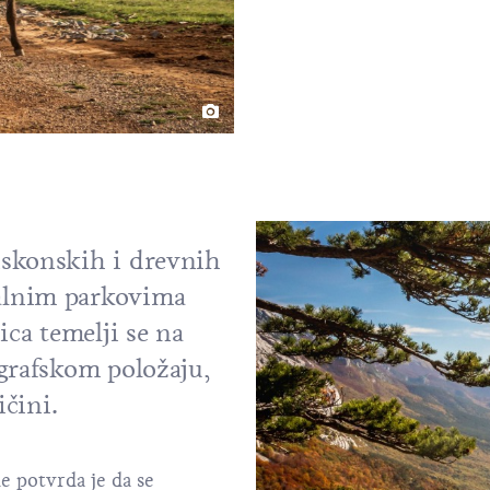
iskonskih i drevnih
alnim parkovima
ica
temelji se na
grafskom položaju,
ičini.
e potvrda je da se