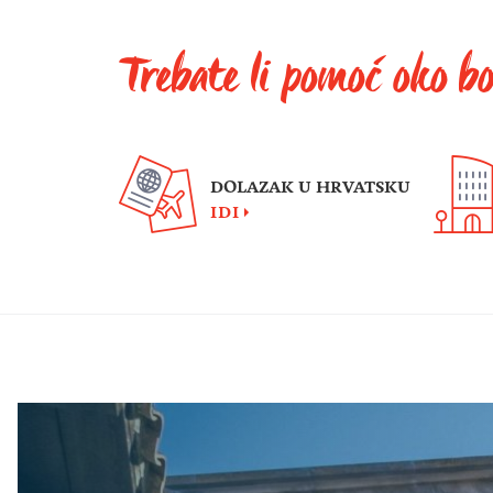
Trebate li pomoć oko b
DOLAZAK U HRVATSKU
IDI