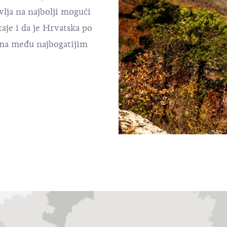
lja na najbolji mogući
taje i da je Hrvatska po
ama među najbogatijim