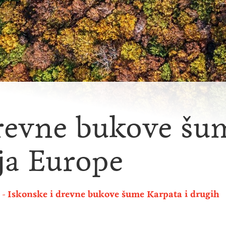
drevne bukove šu
ija Europe
Iskonske i drevne bukove šume Karpata i drugih