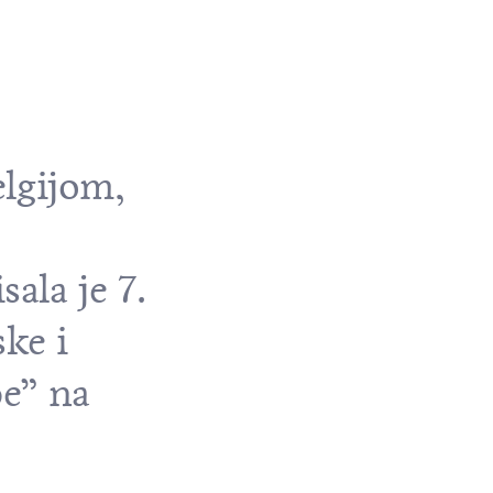
elgijom,
ala je 7.
ske i
e” na