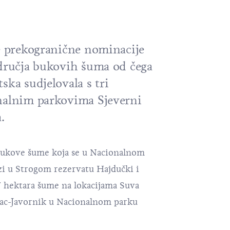
ke prekogranične nominacije
odručja bukovih šuma od čega
ska sudjelovala s tri
nalnim parkovima Sjeverni
.
 bukove šume koja se u Nacionalnom
zi u Strogom rezervatu Hajdučki i
7 hektara šume na lokacijama Suva
ac-Javornik u
Nacionalnom parku