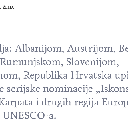
U ŽELJA
ja: Albanijom, Austrijom, B
, Rumunjskom, Slovenijom,
om, Republika Hrvatska upis
e serijske nominacije „Iskon
arpata i drugih regija Europ
ne UNESCO-a.