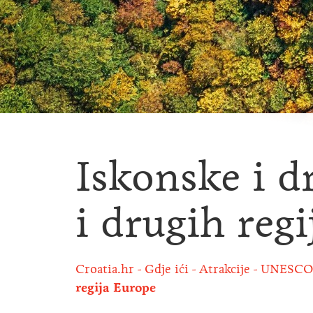
Iskonske i 
i drugih reg
Croatia.hr
Gdje ići
Atrakcije
UNESCO
regija Europe