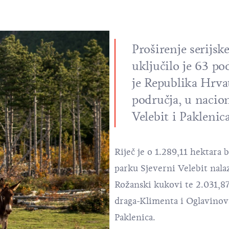
Proširenje serijs
uključilo je 63 p
je Republika Hrvat
područja, u nacio
Velebit i Paklenica
Riječ je o 1.289,11 hektara
parku Sjeverni Velebit nala
Rožanski kukovi te 2.031,8
draga-Klimenta i Oglavinov
Paklenica
.