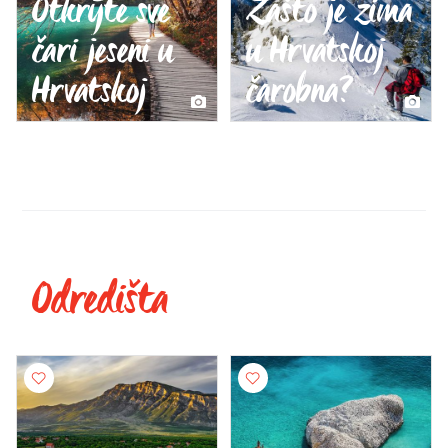
Otkrijte sve
Zašto je zima
čari jeseni u
u Hrvatskoj
Hrvatskoj
čarobna?
Odredišta