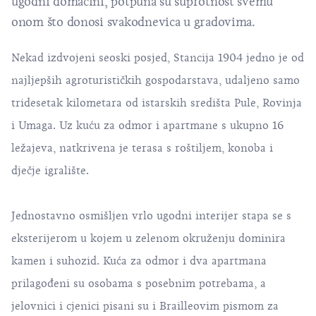
ugodni domaćini, potpuna su suprotnost svemu
onom što donosi svakodnevica u gradovima.
Nekad izdvojeni seoski posjed, Stancija 1904 jedno je od
najljepših agroturističkih gospodarstava, udaljeno samo
tridesetak kilometara od istarskih središta Pule, Rovinja
i Umaga. Uz kuću za odmor i apartmane s ukupno 16
ležajeva, natkrivena je terasa s roštiljem, konoba i
dječje igralište.
Jednostavno osmišljen vrlo ugodni interijer stapa se s
eksterijerom u kojem u zelenom okruženju dominira
kamen i suhozid. Kuća za odmor i dva apartmana
prilagođeni su osobama s posebnim potrebama, a
jelovnici i cjenici pisani su i Brailleovim pismom za