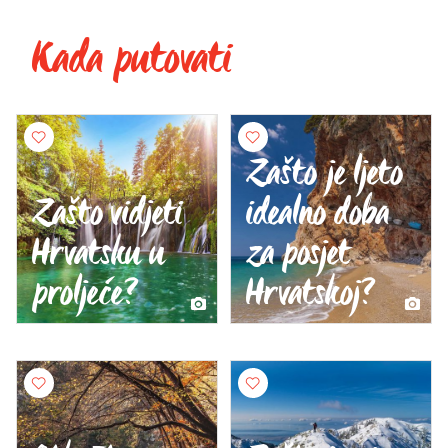
Kada putovati
Zašto je ljeto
Zašto vidjeti
idealno doba
Hrvatsku u
za posjet
proljeće?
Hrvatskoj?