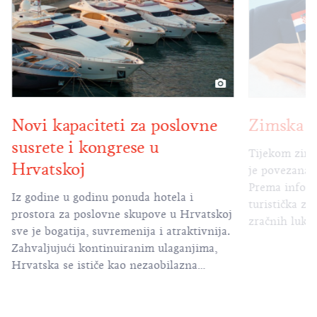
Novi kapaciteti za poslovne
Zimska s
susrete i kongrese u
Tijekom zims
Hrvatskoj
je povezana 
Prema inform
Iz godine u godinu ponuda hotela i
turistička za
prostora za poslovne skupove u Hrvatskoj
zračnih luka
sve je bogatija, suvremenija i atraktivnija.
rasporeda let
Zahvaljujući kontinuiranim ulaganjima,
25 zemalja i 
Hrvatska se ističe kao nezaobilazna
direktnih zra
destinacija za domaće i međunarodne
Hrvatsku s 
organizatore poslovnih događanja, od
Austrijom, 
konferencija i kongresa do incentive