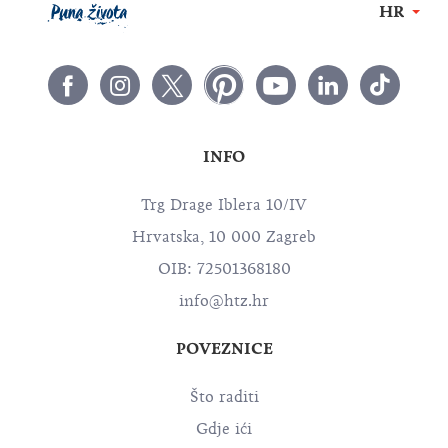
HR
INFO
Trg Drage Iblera 10/IV
Hrvatska, 10 000 Zagreb
OIB: 72501368180
info@htz.hr
POVEZNICE
Što raditi
Gdje ići