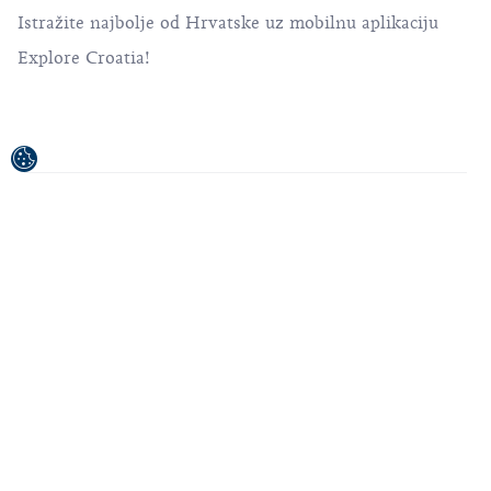
Istražite najbolje od Hrvatske uz mobilnu aplikaciju
Explore Croatia!
Projekt je sufinancirala Europska unija iz Europskog
fonda za regionalni razvoj.
Sadržaj publikacije/emitiranog materijala isključiva je
odgovornost Hrvatske turističke zajednice.
© 1992-2026 Hrvatska turistička zajednica. Sva
prava pridržana.