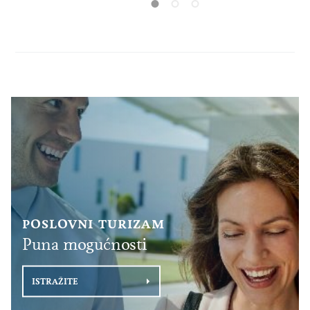
Kraljevinom.
putovanja i ekskluzivnih korporativnih
Hrvatska će b
okupljanja.
destinacijam
primjerice s
Ujedinjenim
POSLOVNI TURIZAM
Puna mogućnosti
ISTRAŽITE