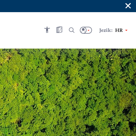
×
Jezik:
HR