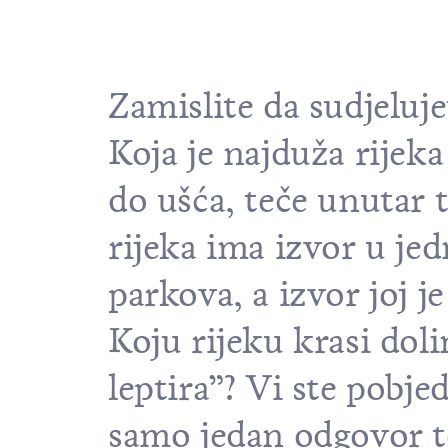
Zamislite da sudjeluje
Koja je najduža rijek
do ušća, teče unutar 
rijeka ima izvor u j
parkova, a izvor joj 
Koju rijeku krasi dol
leptira”? Vi ste pobje
samo jedan odgovor to