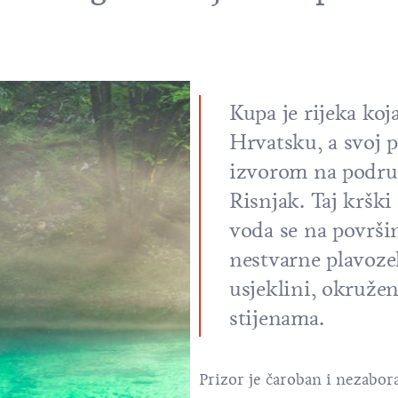
Kupa je rijeka koj
Hrvatsku, a svoj 
izvorom na podru
Risnjak. Taj krški
voda se na površin
nestvarne plavoze
usjeklini, okruž
stijenama.
Prizor je čaroban i nezabor