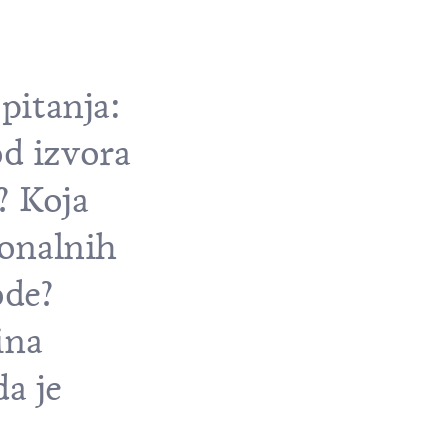
 pitanja:
od izvora
? Koja
ionalnih
ode?
ina
da je