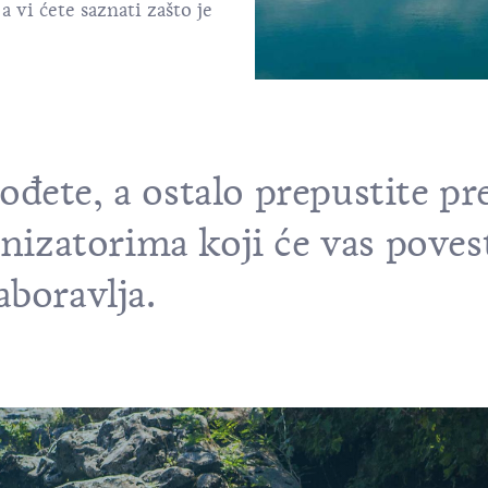
a vi ćete saznati zašto je
đete, a ostalo prepustite pr
anizatorima koji će vas poves
aboravlja.