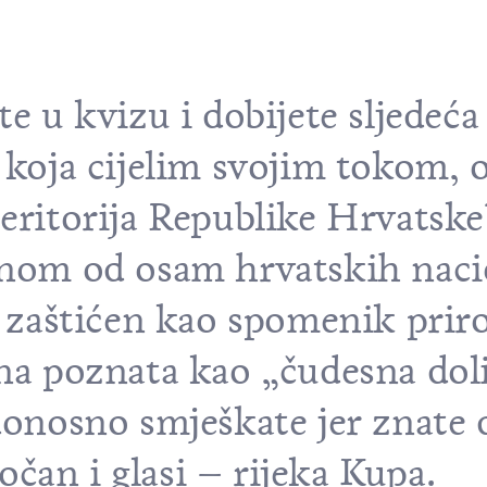
te u kvizu i dobijete sljedeća
a koja cijelim svojim tokom, 
teritorija Republike Hrvatske
ednom od osam hrvatskih nac
je zaštićen kao spomenik prir
ina poznata kao „čudesna dol
donosno smješkate jer znate 
čan i glasi – rijeka Kupa.