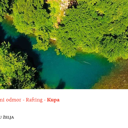
ni odmor
Rafting
Kupa
U ŽELJA