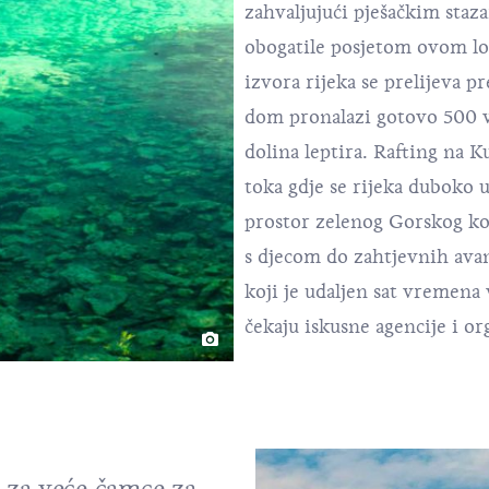
zahvaljujući pješačkim staz
obogatile posjetom ovom lo
izvora rijeka se prelijeva p
dom pronalazi gotovo 500 vr
dolina leptira. Rafting na K
toka gdje se rijeka duboko u
prostor zelenog Gorskog kot
s djecom do zahtjevnih avan
koji je udaljen sat vremena 
čekaju iskusne agencije i or
 za veće čamce za