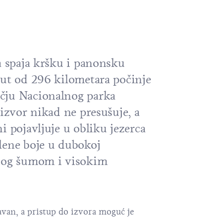
a spaja kršku i panonsku
put od 296 kilometara počinje
čju Nacionalnog parka
 izvor nikad ne presušuje, a
i pojavljuje u obliku jezerca
lene boje u dubokoj
enog šumom i visokim
avan, a pristup do izvora moguć je