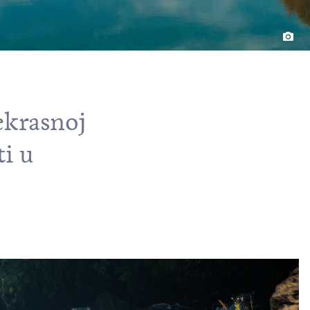
ekrasnoj
ti u