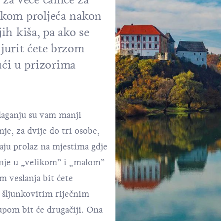
jekom proljeća nakon
jih kiša, pa ako se
 jurit ćete brzom
ći u prizorima
laganju su vam manji
je, za dvije do tri osobe,
ju prolaz na mjestima gdje
anje u „velikom” i „malom”
m veslanja bit ćete
 šljunkovitim riječnim
upom bit će drugačiji. Ona