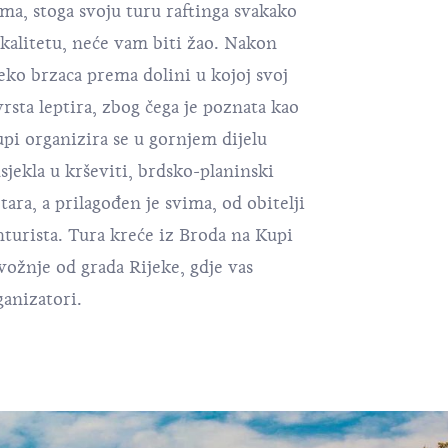
ama, stoga svoju turu raftinga svakako
kalitetu, neće vam biti žao. Nakon
reko brzaca prema dolini u kojoj svoj
sta leptira, zbog čega je poznata kao
upi organizira se u gornjem dijelu
sjekla u krševiti, brdsko-planinski
ara, a prilagođen je svima, od obitelji
turista. Tura kreće iz Broda na Kupi
vožnje od grada Rijeke, gdje vas
ganizatori.