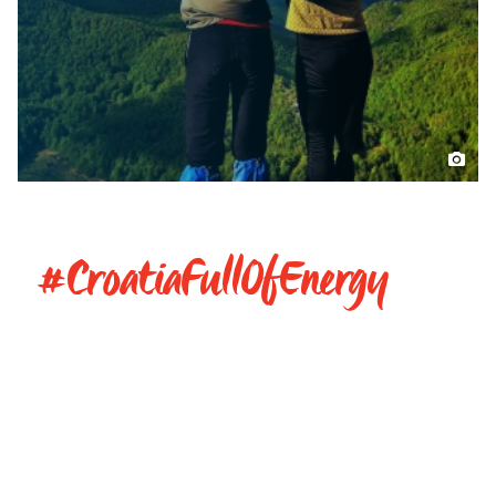
ISTRAŽITE
#CroatiaFullOfEnergy