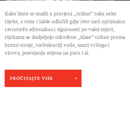
Kako biste se snašli u procjeni „težine” toka neke
rijeke, a time i lakše odlučili gdje ćete naći optimalnu
ravnotežu adrenalina i sigurnosti po vašoj mjeri,
rijekama se dodjeljuju određene „klase” težine prema
brzini struje, turbulenciji vode, snazi vrtloga i
virova, postojanju stijena na putu i sl.
PROČITAJTE VIŠE