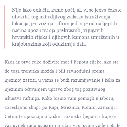
Nije lako odlučiti kamo poći, ali vi se jedva čekate
uhvatiti tog uzbudljivog zadatka istraživanja
lokacija, jer vožnja raftom jedan je od najljepših
načina upoznavanja prekrasnih, vijugavih
hrvatskih rijeka i njihovih kanjona smještenih u
krajobrazima koji oduzimaju dah.
Kada iz prve ruke doživite moć i ljepotu rijeke, ako ste
do toga trenutka možda i bili ravnodušni prema
njezinoj zaštiti, u vama se budi razumijevanje i želja za
njezinim očuvanjem upravo zbog tog pozitivnog
iskustva raftinga. Kako bismo vam pomogli u izboru,
zaveslajmo skupa po Kupi, Mrežnici, Korani, Zrmanji i
Cetini te upoznajmo krške i nizinske ljepotice koje će
vas uvijek rado ugostiti i pružiti vam svoje vode i obale,