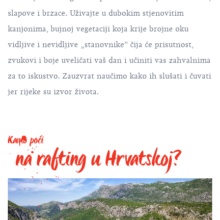
slapove i brzace. Uživajte u dubokim stjenovitim
kanjonima, bujnoj vegetaciji koja krije brojne oku
vidljive i nevidljive „stanovnike” čija će prisutnost,
zvukovi i boje uveličati vaš dan i učiniti vas zahvalnima
za to iskustvo. Zauzvrat naučimo kako ih slušati i čuvati
jer rijeke su izvor života.
Kamo poći
na rafting u Hrvatskoj?