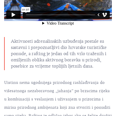
Aktivnosti adrenalinskih uzbuđenja postale su
sastavni i prepoznatljivi dio hrvatske turističke
ponude, a rafting je jedan od tih vrlo traženih i
omiljenih oblika aktivnog boravka u prirodi,
posebice za vrijeme toplijih ljetnih dana.
Uistinu nema ugodnijega prirodnog rashlađivanja do
višesatnoga nezaboravnog „jahanja” po brzacima rijeka
u kombinaciji s veslanjem i uživanjem u prizorima i
mirisa prirodnog ambijenata koji zna stvoriti i ponuditi
samo rijeka. Rafting je odličan izbor ako se želite družiti