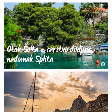
Otok Šolta - carstvo divljine
nadomak Splita