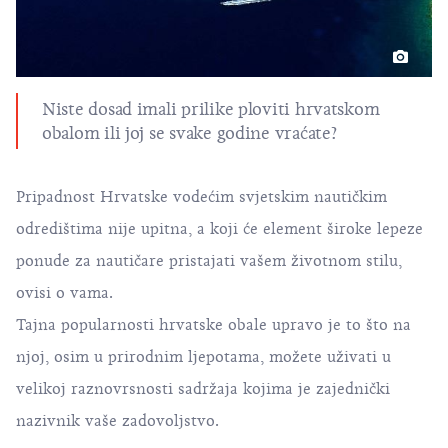
Niste dosad imali prilike ploviti hrvatskom
obalom ili joj se svake godine vraćate?
Pripadnost Hrvatske vodećim svjetskim nautičkim
odredištima nije upitna, a koji će element široke lepeze
ponude za nautičare pristajati vašem životnom stilu,
ovisi o vama.
Tajna popularnosti hrvatske obale upravo je to što na
njoj, osim u prirodnim ljepotama, možete uživati u
velikoj raznovrsnosti sadržaja kojima je zajednički
nazivnik vaše zadovoljstvo.