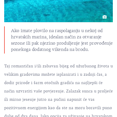
Ako imate plovilo na raspolaganju u nekoj od
hrvatskih marina, idealan način za otvaranje
sezone ili pak njezino produljenje jest provođenje
ponekoga dodatnog vikenda na brodu.
Taj romantičan i/ili zabavan bijeg od užurbanog života u
velikim gradovima možete isplanirati i u zadnji čas, a
dodir prirode i šarm otočnih gradića na najljepši će
način uzvratiti vaše povjerenje. Zalazak sunca u proljeće
ili mirno jesenje jutro na pučini napunit će vas
pozitivnom energijom kao da ste na moru boravili puno
dulje od dva dana. Iako opcija za uživanje na hrvatskom