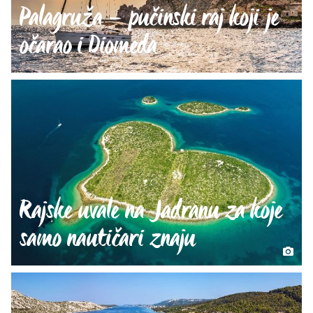
Palagruža – pučinski raj koji je
očarao i Diomeda
Rajske uvale na Jadranu za koje
samo nautičari znaju