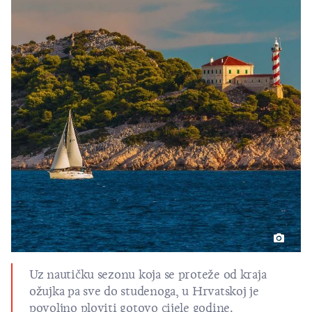
Uz nautičku sezonu koja se proteže od kraja
ožujka pa sve do studenoga, u Hrvatskoj je
povoljno ploviti gotovo cijele godine.