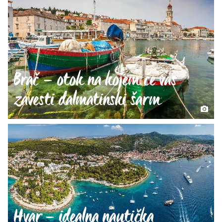
Brač – otok na kojem će vas
zavesti dalmatinski šarm
Hvar – idealna nautička