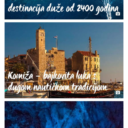
destinacija duže od 2400 godina
Komiža – bajkovita luka s
dugom nautičkom tradicijom