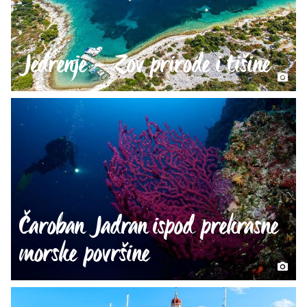
Jedrenje – Zov prirode i tišine
Čaroban Jadran ispod prekrasne
morske površine