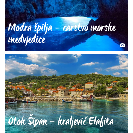
Modra špilja – carstvo morske
medvjedice
Otok Šipan – kraljević Elafita