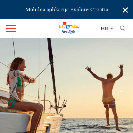
×
Mobilna aplikacija Explore Croatia
HR