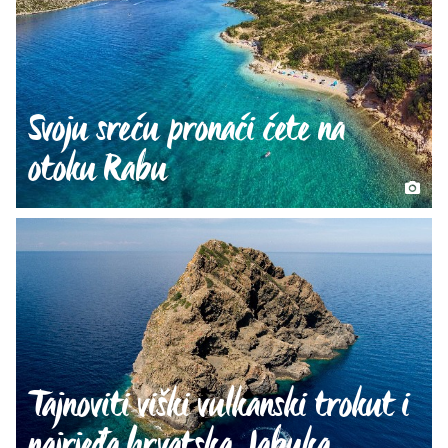
Svoju sreću pronaći ćete na
otoku Rabu
Tajnoviti viški vulkanski trokut i
najrjeđa hrvatska Jabuka