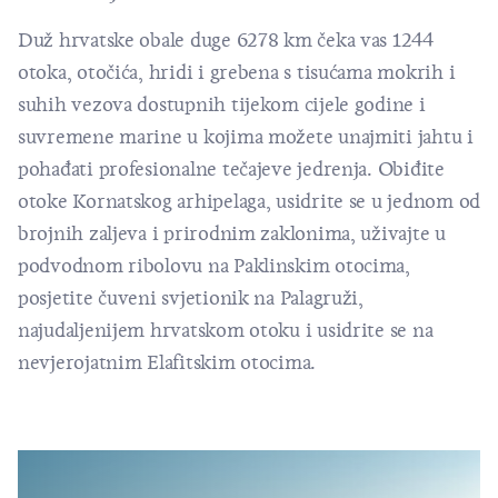
Duž hrvatske obale duge 6278 km čeka vas 1244
otoka, otočića, hridi i grebena s tisućama mokrih i
suhih vezova dostupnih tijekom cijele godine i
suvremene marine u kojima možete unajmiti jahtu i
pohađati profesionalne tečajeve jedrenja. Obiđite
otoke Kornatskog arhipelaga
, usidrite se u jednom od
brojnih zaljeva i prirodnim zaklonima, uživajte u
podvodnom ribolovu na
Paklinskim otocima
,
posjetite čuveni svjetionik na
Palagruži
,
najudaljenijem hrvatskom otoku i usidrite se na
nevjerojatnim
Elafitskim otocima
.