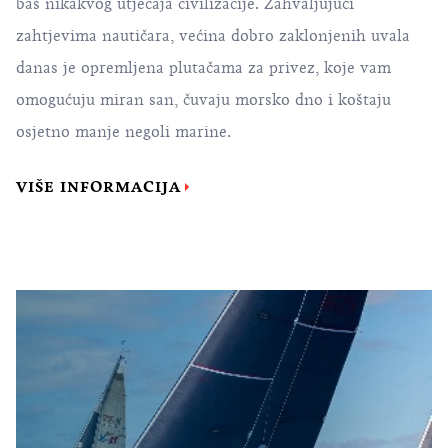
baš nikakvog utjecaja civilizacije. Zahvaljujući
zahtjevima nautičara, većina dobro zaklonjenih uvala
danas je opremljena plutačama za privez, koje vam
omogućuju miran san, čuvaju morsko dno i koštaju
osjetno manje negoli marine.
VIŠE INFORMACIJA