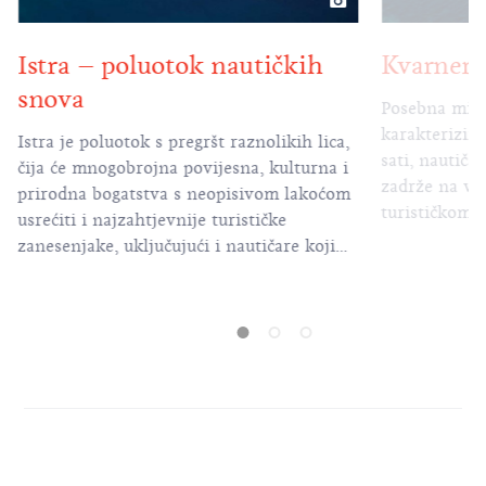
Šibenik 
Kvarner – tulum za nautičare
nautičars
Posebna mikroklima tog mjesta, koju
karakteriziraju utiha i velik broj sunčanih
U neposredno
sati, nautičare će natjerati i da se duže
smještenoga 
zadrže na vezu u tom prelijepom
mnogobrojni 
turističkom gradiću. Okolno kvarnersko
najveći izdva
more najpoznatije je po otocima Krku,
Kaprije i Žirj
Cresu, Rabu i Pagu, stoga uz povoljnu
vremensku prognozu zaplovite upravo
prema istočnim obalama tih otoka,
upoznavajući nestvarnu moć prirode koja
se ogleda u njihovim sjevernim obalama
izbrazdanima zimskim udarima bure.