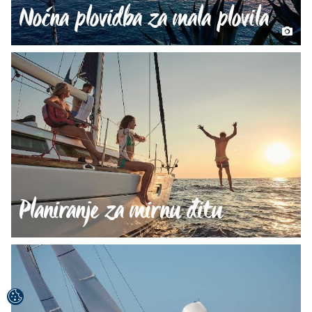
Noćna plovidba za mala plovila
Planiranje za mirnu đitu