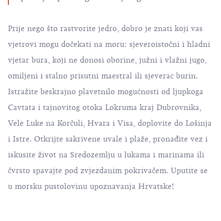
Prije nego što rastvorite jedro, dobro je znati koji vas
vjetrovi mogu dočekati na moru: sjeveroistočni i hladni
vjetar bura, koji ne donosi oborine, južni i vlažni jugo,
omiljeni i stalno prisutni maestral ili sjeverac burin.
Istražite beskrajno plavetnilo mogućnosti od ljupkoga
Cavtata i tajnovitog otoka Lokruma kraj Dubrovnika,
Vele Luke na Korčuli, Hvara i Visa, doplovite do Lošinja
i Istre. Otkrijte sakrivene uvale i plaže, pronađite vez i
iskusite život na Sredozemlju u lukama i marinama ili
čvrsto spavajte pod zvjezdanim pokrivačem. Uputite se
u morsku pustolovinu upoznavanja Hrvatske!