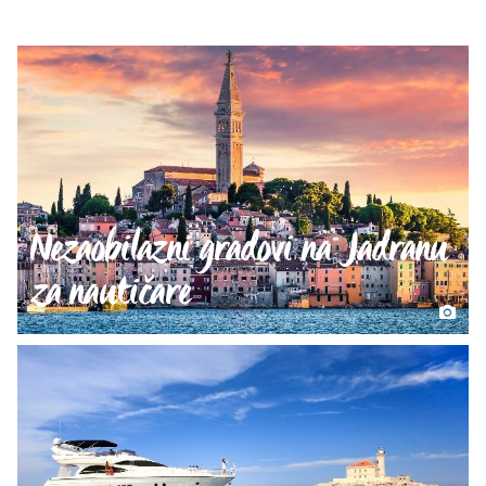
Nezaobilazni gradovi na Jadranu
za nautičare