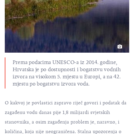
Prema podacima UNESCO-a iz 2014. godine,
Hrvatska je po dostupnosti i bogatstvu vodnih
izvora na visokom 5. mjestu u Europi, a na 42.
mjestu po bogatstvu izvora voda.
O kakvoj je povlastici zapravo riječ govori i podatak da
zagađenu vodu danas pije 1,8 milijardi svjetskih
stanovnika, a osim zagađenja problem je, naravno, i
količina, koja nije neograničena. Stalna upozorenja o