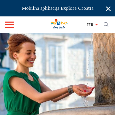
×
Mobilna aplikacija Explore Croatia
HR