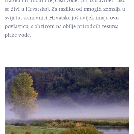
Natoči mi, molim te, čašu vode. Da, iz slavine! Tako
se živi u Hrvatskoj. Za razliku od mnogih zemalja u
svijetu, stanovnici Hrvatske još uvijek imaju ovu
povlasticu, s obzirom na obilje prirodnih resursa
pitke vode.