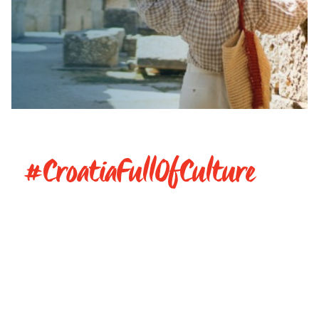
#CroatiaFullOfCulture