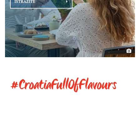
ISTRAŽITE
#CroatiaFullOfFlavours