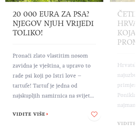
20 000 EURA ZA PSA?
ČETIR
NJEGOV NJUH VRIJEDI
HRVA
TOLIKO!
KOJA 
PROMI
Pronaći zlato vlastitim nosom
Hrvatska
zavidna je vještina, a upravo to
najuzbudl
rade psi koji po Istri love –
primjerk
tartufe! Tartuf je jedna od
Ponikla u
najskupljih namirnica na svijetu,
najmanje
a kako biste mogli uživati u
VIDITE VIŠE
su sortim
mnogobrojnim istarskim
VIDITE 
specifičn
delicijama spravljenima od
kojima s
tartufa, potrebna vam je pomoć