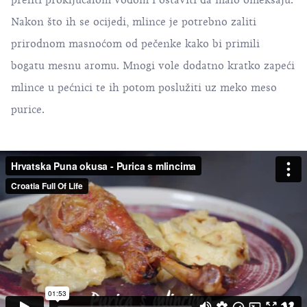
preliti proključalom vodom i ostaviti da malo omekšaju.
Nakon što ih se ocijedi, mlince je potrebno zaliti
prirodnom masnoćom od pečenke kako bi primili
bogatu mesnu aromu. Mnogi vole dodatno kratko zapeći
mlince u pećnici te ih potom poslužiti uz meko meso
purice.