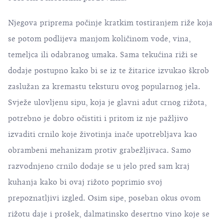
Njegova priprema počinje kratkim tostiranjem riže koja
se potom podlijeva manjom količinom vode, vina,
temeljca ili odabranog umaka. Sama tekućina riži se
dodaje postupno kako bi se iz te žitarice izvukao škrob
zaslužan za kremastu teksturu ovog popularnog jela.
Svježe ulovljenu sipu, koja je glavni adut crnog rižota,
potrebno je dobro očistiti i pritom iz nje pažljivo
izvaditi crnilo koje životinja inače upotrebljava kao
obrambeni mehanizam protiv grabežljivaca. Samo
razvodnjeno crnilo dodaje se u jelo pred sam kraj
kuhanja kako bi ovaj rižoto poprimio svoj
prepoznatljivi izgled. Osim sipe, poseban okus ovom
rižotu daje i prošek, dalmatinsko desertno vino koje se