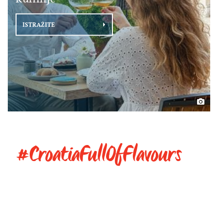
ISTRAŽITE
#CroatiaFullOfFlavours