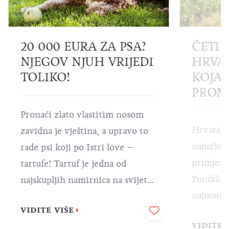
20 000 EURA ZA PSA?
ČETIR
NJEGOV NJUH VRIJEDI
HRVA
TOLIKO!
KOJA 
PROMI
Pronaći zlato vlastitim nosom
Hrvatska
zavidna je vještina, a upravo to
najuzbudl
rade psi koji po Istri love –
primjerk
tartufe! Tartuf je jedna od
Ponikla u
najskupljih namirnica na svijetu,
najmanje
a kako biste mogli uživati u
VIDITE VIŠE
su sortim
mnogobrojnim istarskim
VIDITE 
specifičn
delicijama spravljenima od