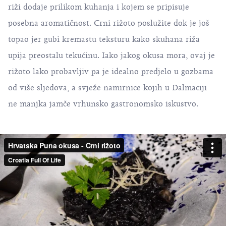
riži dodaje prilikom kuhanja i kojem se pripisuje
posebna aromatičnost. Crni rižoto poslužite dok je još
topao jer gubi kremastu teksturu kako skuhana riža
upija preostalu tekućinu. Iako jakog okusa mora, ovaj je
rižoto lako probavljiv pa je idealno predjelo u gozbama
od više sljedova, a svježe namirnice kojih u Dalmaciji
ne manjka jamče vrhunsko gastronomsko iskustvo.