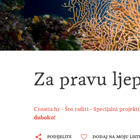
Za pravu lje
Croatia.hr
Što raditi
Specijalni projekti
duboko!
PODIJELITE
DODAJ NA MOJU LIST