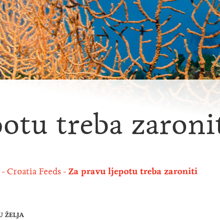
potu treba zaroni
Croatia Feeds
Za pravu ljepotu treba zaroniti
U ŽELJA