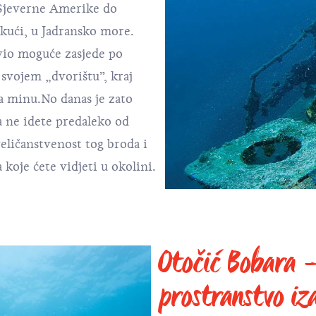
 Sjeverne Amerike do
 kući, u Jadransko more.
ivio moguće zasjede po
 svojem „dvorištu”, kraj
na minu.No danas je zato
a ne idete predaleko od
veličanstvenost tog broda i
koje ćete vidjeti u okolini.
Otočić Bobara 
prostranstvo iz