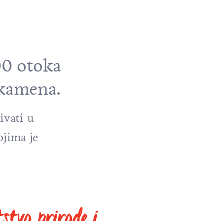
00 otoka
 kamena.
ivati u
jima je
stvo prirode i