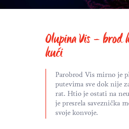
Olupina Vis – brod k
kući
Parobrod Vis mirno je p
putevima sve dok nije z
rat. Htio je ostati na neu
je presrela saveznička m
svoje konvoje.