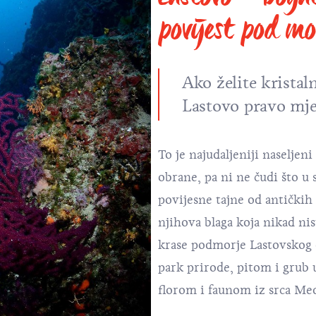
povijest pod m
Ako želite kristal
Lastovo pravo mje
To je najudaljeniji naseljeni
obrane, pa ni ne čudi što u
povijesne tajne od antički
njihova blaga koja nikad nis
krase podmorje Lastovskog o
park prirode, pitom i grub 
florom i faunom iz srca Me