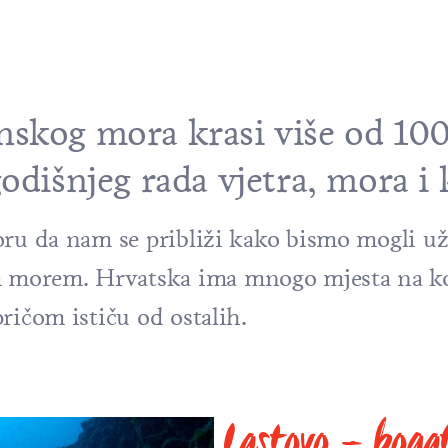
nskog mora krasi više od 10
godišnjeg rada vjetra, mora i
oru da nam se približi kako bismo mogli už
morem. Hrvatska ima mnogo mjesta na ko
ričom ističu od ostalih.
Lastovo – bogat