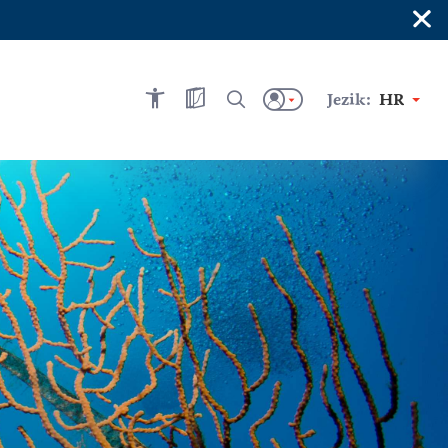
×
Jezik:
HR