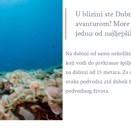
U blizini ste Dubr
avanturom? More b
jednu od najljepši
Na dubini od samo nekoliko
koji vodi do prekrasne špilj
na dubini od 15 metara. Za o
otoka podvodni zid dubok 80
podvodnog života.