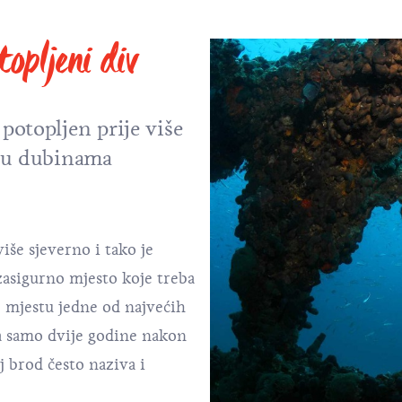
opljeni div
potopljen prije više
e u dubinama
iše sjeverno i tako je
zasigurno mjesto koje treba
o mjestu jedne od najvećih
la samo dvije godine nakon
j brod često naziva i