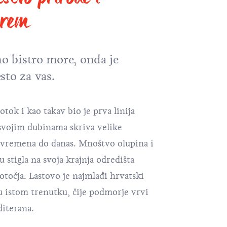
orem
no bistro more, onda je
sto za vas.
 otok i kao takav bio je prva linija
 svojim dubinama skriva velike
h vremena do danas. Mnoštvo olupina i
u stigla na svoja krajnja odredišta
točja. Lastovo je najmlađi hrvatski
u istom trenutku, čije podmorje vrvi
diterana.