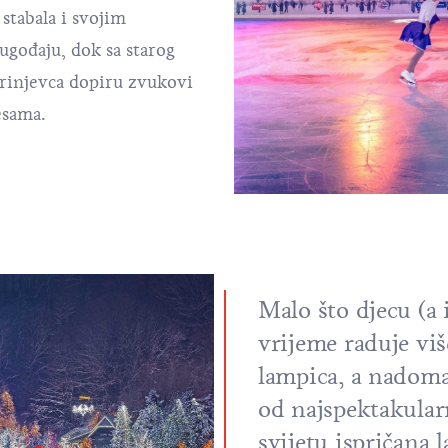
stabala i svojim
gođaju, dok sa starog
rinjevca dopiru zvukovi
esama.
Malo što djecu (a 
vrijeme raduje viš
lampica, a nadoma
od najspektakular
svijetu ispričana 