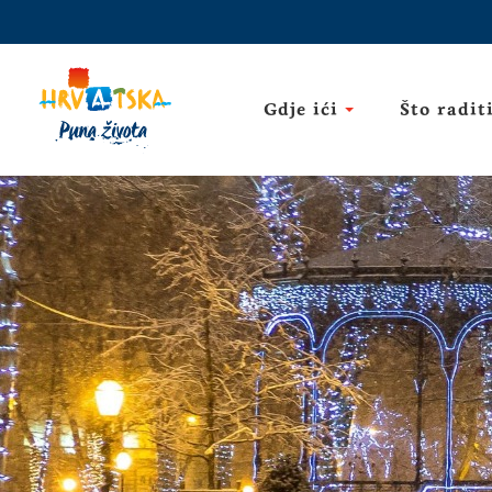
Gdje ići
Što radit