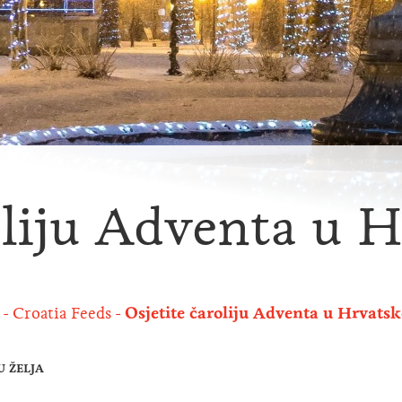
oliju Adventa u H
Croatia Feeds
Osjetite čaroliju Adventa u Hrvatsk
U ŽELJA