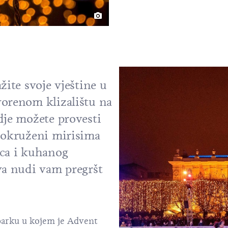
žite svoje vještine u
vorenom klizalištu na
dje možete provesti
, okruženi mirisima
ica i kuhanog
va nudi vam pregršt
parku u kojem je Advent