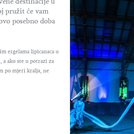
vene destinacije u
j pružit će vam
u ovo posebno doba
im ergelama lipicanaca u
, a ako ste u potrazi za
 po mjeri kralja, ne