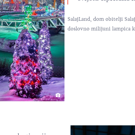
SalajLand
, dom obitelji Sal
doslovno milijuni lampica k