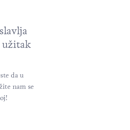
lavlja
 užitak
ste da u
žite nam se
oj!