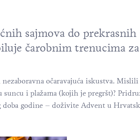
ćnih sajmova do prekrasnih s
iluje čarobnim trenucima za
.
nezaboravna očaravajuća iskustva. Mislili 
 suncu i plažama (kojih je pregršt)? Pridru
g doba godine – doživite Advent u Hrvatsk