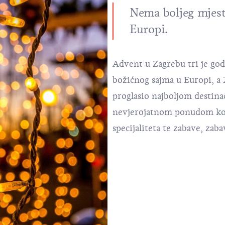
Nema boljeg mjest
Europi.
Advent u Zagrebu
tri je go
božićnog sajma u Europi, a 
proglasio najboljom destina
nevjerojatnom ponudom kon
specijaliteta te zabave, zab