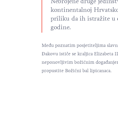
Nebrojene druge jedinst
kontinentalnoj Hrvatsko
priliku da ih istražite 
godine.
Među poznatim posjetiteljima slavn
Đakovu ističe se kraljica Elizabeta II
neponovljivim božićnim događanjem
propustite
Božićni bal lipicanaca
.