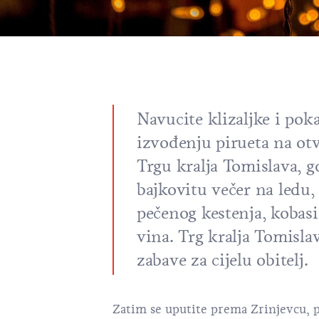
Navucite klizaljke i poka
izvođenju pirueta na ot
Trgu kralja Tomislava, g
bajkovitu večer na ledu
pečenog kestenja, kobas
vina. Trg kralja Tomisla
zabave za cijelu obitelj.
Zatim se uputite prema Zrinjevcu, 