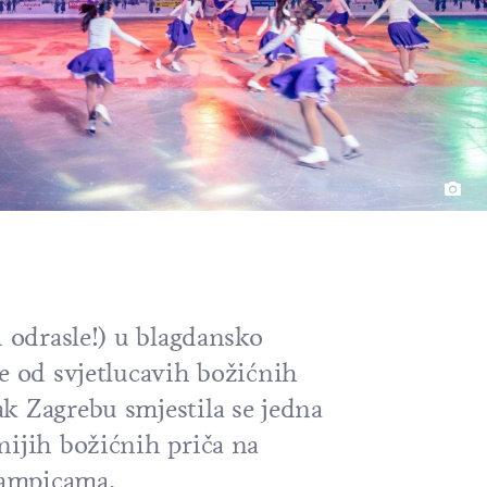
i odrasle!) u blagdansko
e od svjetlucavih božićnih
k Zagrebu smjestila se jedna
nijih božićnih priča na
lampicama.