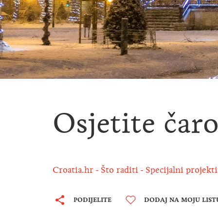
Osjetite čar
Croatia.hr
Što raditi
Specijalni projekti
PODIJELITE
DODAJ NA MOJU LIST