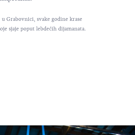
aj u Grabovnici, svake godine krase
oje sjaje poput lebdećih dijamanata.