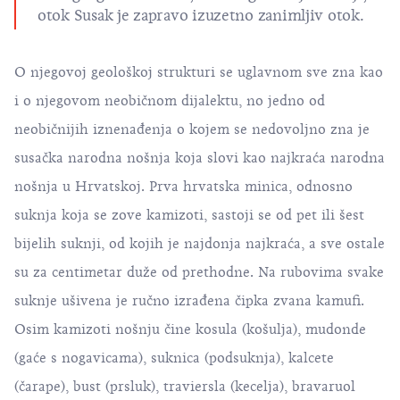
otok Susak
je zapravo izuzetno zanimljiv otok.
O njegovoj geološkoj strukturi se uglavnom sve zna kao
i o njegovom neobičnom dijalektu, no jedno od
neobičnijih iznenađenja o kojem se nedovoljno zna je
susačka narodna nošnja koja slovi kao najkraća narodna
nošnja u Hrvatskoj. Prva hrvatska minica, odnosno
suknja koja se zove kamizoti, sastoji se od pet ili šest
bijelih suknji, od kojih je najdonja najkraća, a sve ostale
su za centimetar duže od prethodne. Na rubovima svake
suknje ušivena je ručno izrađena čipka zvana kamufi.
Osim kamizoti nošnju čine kosula (košulja), mudonde
(gaće s nogavicama), suknica (podsuknja), kalcete
(čarape), bust (prsluk), traviersla (kecelja), bravaruol