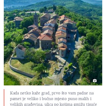
Kada netko kaže grad, prvo što vam padne na
pamet je veliko i bučno mjesto puno malih i
velikih građevina, ulica po kojima gmižu tisuće