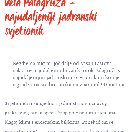
Vela Palagruža –
najudaljeniji jadranski
svjetionik
Negdje na pučini, još dalje od Visa i Lastova,
nalazi se najudaljeniji hrvatski
otok Palagruža
s
najudaljenijim jadranskim svjetionikom koji je
izgrađen na sredini otoka na visini od 90 metara.
Svjetioničari su ujedno i jedini stanovnici ovog
prekrasnog otoka specifičnog po visokim stijenama,
blagoj klimi i endemskim biljkama. Ponekad im se
pridruže komiški ribari koji na tom području ribare još