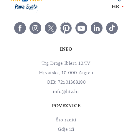
HR
INFO
Trg Drage Iblera 10/IV
Hrvatska, 10 000 Zagreb
OIB: 72501368180
info@htz.hr
POVEZNICE
Što raditi
Gdje ići