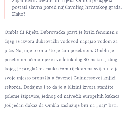
zapamćeni. Međutim, rijeka Ombla je uspjela
postati slavna pored najslavnijeg hrvatskog grada.
Kako?
Ombla ili Rijeka Dubrovačka pravi je krški fenomen s
čijeg se izvora dubrovački vodovod napajao vodom za
piće. No, nije to ono što je čini posebnom. Omblu je
posebnom učinio njezin vodotok dug 30 metara, zbog
kojeg je proglašena najkraćom rijekom na svijetu te je
svoje mjesto pronašla u čuvenoj Guinnessovoj knjizi
rekorda. Dodajmo i to da je u blizini izvora stanište
goleme štipavice, jednog od najvećih europskih kukaca.
Još jedan dokaz da Ombla zaslužuje biti na „naj“ listi.