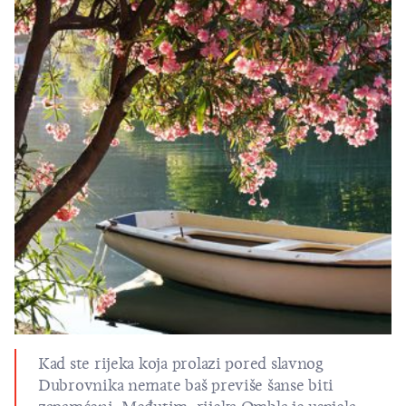
Kad ste rijeka koja prolazi pored slavnog
Dubrovnika nemate baš previše šanse biti