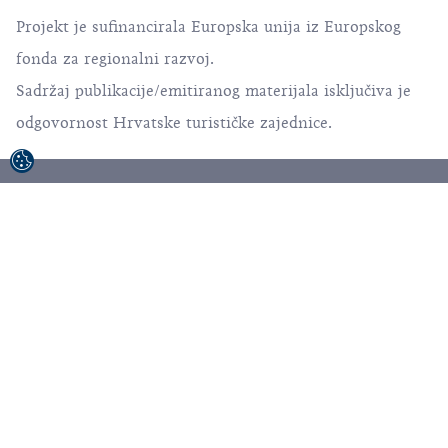
Projekt je sufinancirala Europska unija iz Europskog
fonda za regionalni razvoj.
Sadržaj publikacije/emitiranog materijala isključiva je
odgovornost Hrvatske turističke zajednice.
© 1992-2026 Hrvatska turistička zajednica. Sva
prava pridržana.
Uvjeti korištenja
Politika privatnosti
Sitemap