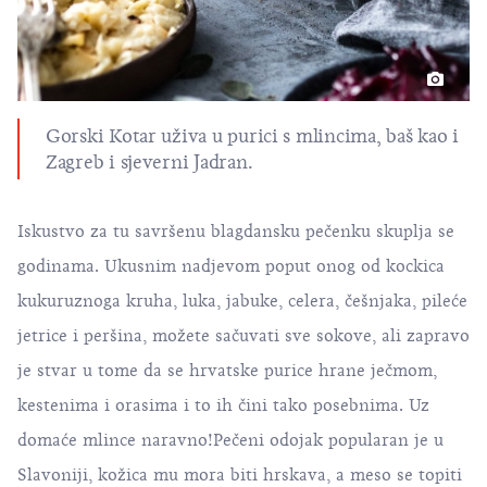
Gorski Kotar uživa u purici s mlincima, baš kao i
Zagreb i sjeverni Jadran.
Iskustvo za tu savršenu blagdansku pečenku skuplja se
godinama. Ukusnim nadjevom poput onog od kockica
kukuruznoga kruha, luka, jabuke, celera, češnjaka, pileće
jetrice i peršina, možete sačuvati sve sokove, ali zapravo
je stvar u tome da se hrvatske purice hrane ječmom,
kestenima i orasima i to ih čini tako posebnima. Uz
domaće mlince naravno!Pečeni odojak popularan je u
Slavoniji, kožica mu mora biti hrskava, a meso se topiti