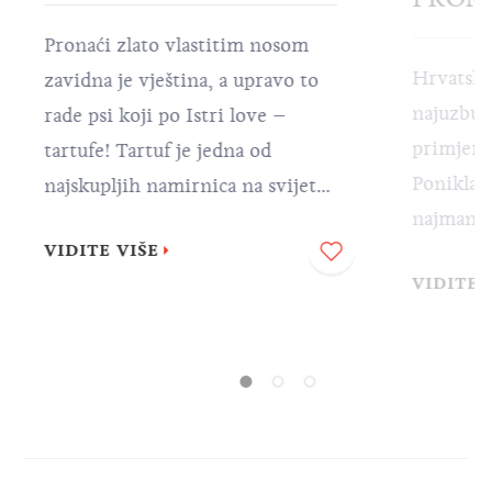
Pronaći zlato vlastitim nosom
Hrvatska
zavidna je vještina, a upravo to
najuzbudl
rade psi koji po Istri love –
primjerk
tartufe! Tartuf je jedna od
Ponikla u
najskupljih namirnica na svijetu,
najmanje
a kako biste mogli uživati u
VIDITE VIŠE
su sortim
mnogobrojnim istarskim
VIDITE 
specifičn
delicijama spravljenima od
kojima s
tartufa, potrebna vam je pomoć
danas. D
jedne od najskupljih pasmina na
zanimljiv
svijetu – lagotta romagnola –
odmah po
koji je poznatiji kao pas tartufar.
njihovu 