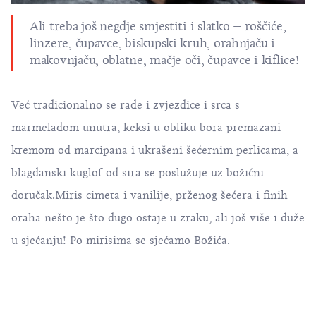
Ali treba još negdje smjestiti i slatko – roščiće,
linzere, čupavce, biskupski kruh, orahnjaču i
makovnjaču, oblatne, mačje oči, čupavce i kiflice!
Već tradicionalno se rade i zvjezdice i srca s
marmeladom unutra, keksi u obliku bora premazani
kremom od marcipana i ukrašeni šećernim perlicama, a
blagdanski kuglof od sira se poslužuje uz božićni
doručak.Miris cimeta i vanilije, prženog šećera i finih
oraha nešto je što dugo ostaje u zraku, ali još više i duže
u sjećanju! Po mirisima se sjećamo Božića.