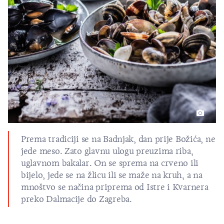
Prema tradiciji se na Badnjak, dan prije Božića, ne
jede meso. Zato glavnu ulogu preuzima riba,
uglavnom bakalar. On se sprema na crveno ili
bijelo, jede se na žlicu ili se maže na kruh, a na
mnoštvo se načina priprema od Istre i Kvarnera
preko Dalmacije do Zagreba.