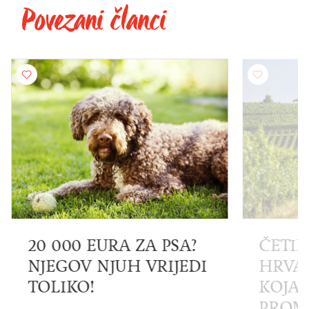
Povezani članci
20 000 EURA ZA PSA?
ČETIR
NJEGOV NJUH VRIJEDI
HRVA
TOLIKO!
KOJA 
PROMI