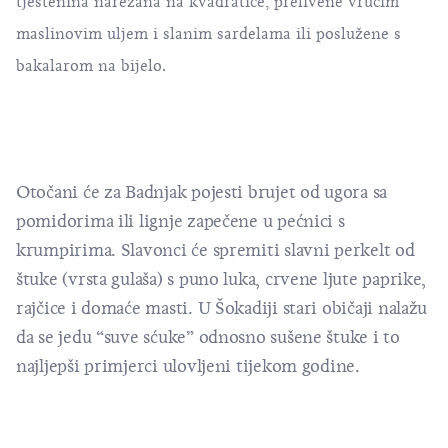
tjestenina narezana na kvadratiće, prelivene vrućim
maslinovim uljem i slanim sardelama ili poslužene s
bakalarom na bijelo.
Otočani će za Badnjak pojesti brujet od ugora sa
pomidorima ili lignje zapečene u pećnici s
krumpirima. Slavonci će spremiti slavni perkelt od
štuke (vrsta gulaša) s puno luka, crvene ljute paprike,
rajčice i domaće masti. U Šokadiji stari običaji nalažu
da se jedu “suve sćuke” odnosno sušene štuke i to
najljepši primjerci ulovljeni tijekom godine.