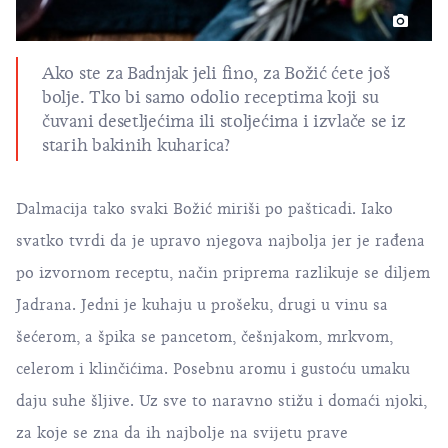
Ako ste za Badnjak jeli fino, za Božić ćete još
bolje. Tko bi samo odolio receptima koji su
čuvani desetljećima ili stoljećima i izvlače se iz
starih bakinih kuharica?
Dalmacija tako svaki Božić miriši po pašticadi. Iako
svatko tvrdi da je upravo njegova najbolja jer je rađena
po izvornom receptu, način priprema razlikuje se diljem
Jadrana. Jedni je kuhaju u prošeku, drugi u vinu sa
šećerom, a špika se pancetom, češnjakom, mrkvom,
celerom i klinčićima. Posebnu aromu i gustoću umaku
daju suhe šljive. Uz sve to naravno stižu i domaći njoki,
za koje se zna da ih najbolje na svijetu prave