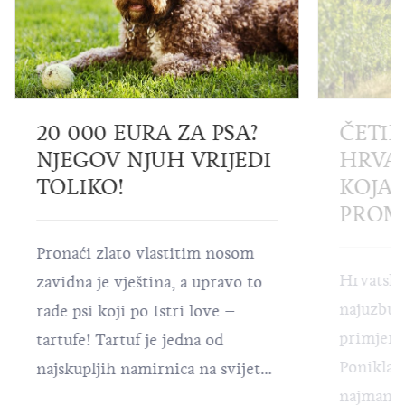
20 000 EURA ZA PSA?
ČETIR
NJEGOV NJUH VRIJEDI
HRVA
TOLIKO!
KOJA 
PROMI
Pronaći zlato vlastitim nosom
Hrvatska
zavidna je vještina, a upravo to
najuzbudl
rade psi koji po Istri love –
primjerk
tartufe! Tartuf je jedna od
Ponikla u
najskupljih namirnica na svijetu,
najmanje
a kako biste mogli uživati u