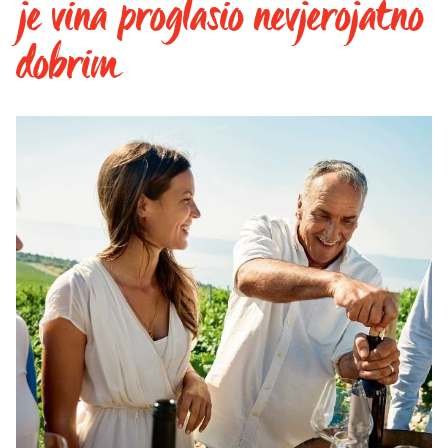
je vina proglasio nevjerojatno
dobrim