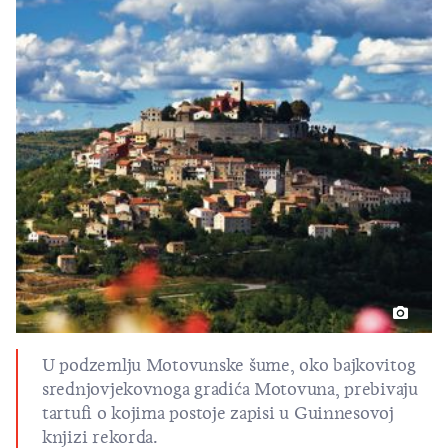
U podzemlju Motovunske šume, oko bajkovitog
srednjovjekovnoga gradića Motovuna, prebivaju
tartufi o kojima postoje zapisi u Guinnesovoj
knjizi rekorda.