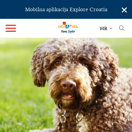
×
Mobilna aplikacija Explore Croatia
HR