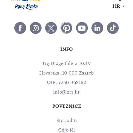
HR
INFO
Trg Drage Iblera 10/IV
Hrvatska, 10 000 Zagreb
OIB: 72501368180
info@htz.hr
POVEZNICE
Što raditi
Gdje ići