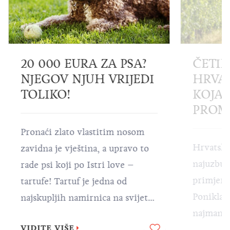
20 000 EURA ZA PSA?
ČETIR
NJEGOV NJUH VRIJEDI
HRVA
TOLIKO!
KOJA 
PROMI
Pronaći zlato vlastitim nosom
Hrvatska
zavidna je vještina, a upravo to
najuzbudl
rade psi koji po Istri love –
primjerk
tartufe! Tartuf je jedna od
Ponikla u
najskupljih namirnica na svijetu,
najmanje
a kako biste mogli uživati u
VIDITE VIŠE
su sortim