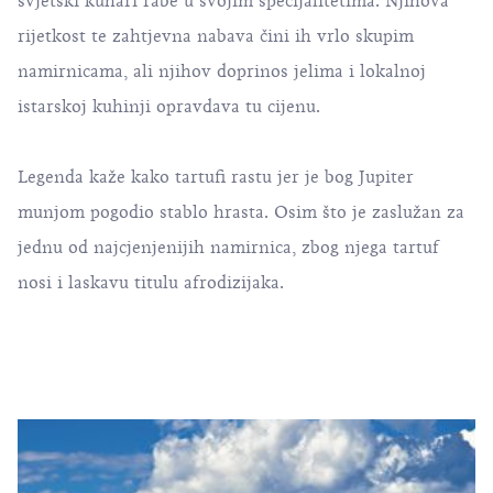
svjetski kuhari rabe u svojim specijalitetima. Njihova
rijetkost te zahtjevna nabava čini ih vrlo skupim
namirnicama, ali njihov doprinos jelima i lokalnoj
istarskoj kuhinji opravdava tu cijenu.
Legenda kaže kako tartufi rastu jer je bog Jupiter
munjom pogodio stablo hrasta. Osim što je zaslužan za
jednu od najcjenjenijih namirnica, zbog njega tartuf
nosi i laskavu titulu afrodizijaka.