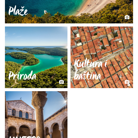
Plaže
Kultura i
Priroda
baština