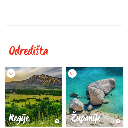
Odredišta
Regije
Županije