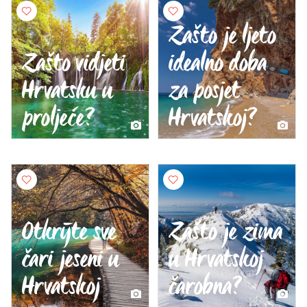
Zašto je ljeto
Zašto vidjeti
idealno doba
Hrvatsku u
za posjet
proljeće?
Hrvatskoj?
Otkrijte sve
Zašto je zima
čari jeseni u
u Hrvatskoj
Hrvatskoj
čarobna?