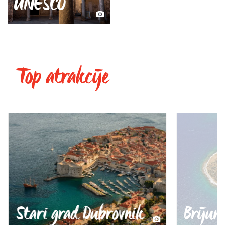
UNESCO
Top atrakcije
Stari grad Dubrovnik
Brijuni