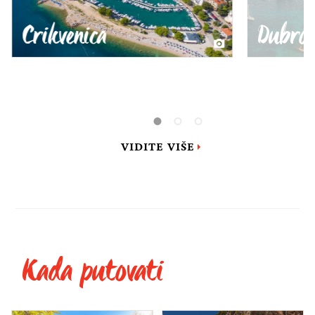
Crikvenica
Dubro
VIDITE VIŠE
Kada putovati