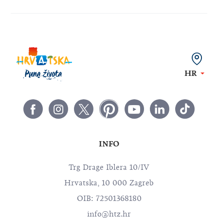
HR
INFO
Trg Drage Iblera 10/IV
Hrvatska, 10 000 Zagreb
OIB: 72501368180
info@htz.hr