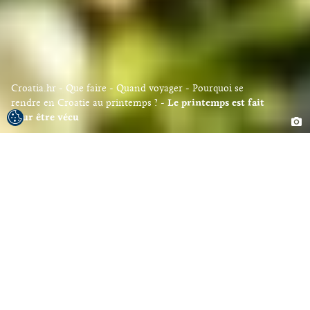
Croatia.hr
Que faire
Quand voyager
Pourquoi se
rendre en Croatie au printemps ?
Le printemps est fait
pour être vécu
L'IA peut interpréter des modèles et
décrire des transitions, mais elle ne
peut pas recréer le moment où le
printemps arrive. Ce moment se
produit à l'extérieur, à l'air frais et à la