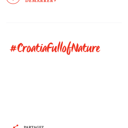
DÉMARRER
#CroatiaFullofNature
PARTAGEZ