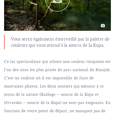
Vous serez également émerveillé par la palette de
couleurs qui vous attend à la source de la Kupa.
Ce lac spectaculaire qui arbore une couleur turquoise est
l’un des sites les plus prisés du parc national du Risnjak.
C’est un endroit où il est impossible de faire de
mauvaises photos. Les deux sentiers qui mènent à ce
joyau de la nature (Razloge – source de la Kupa et
Hrvatsko – source de la Kupa) ne sont pas exigeants. En
fonction de votre point de départ, ne manquez pas de