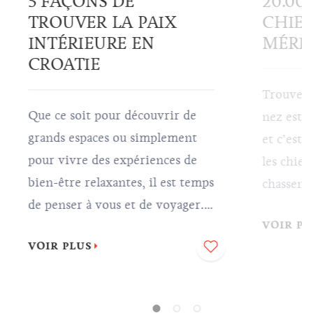
5 FAÇONS DE
20.00
TROUVER LA PAIX
CHIEN
INTÉRIEURE EN
MÉRIT
CROATIE
Trouver d
Que ce soit pour découvrir de
nez est 
grands espaces ou simplement
et c’est
pour vivre des expériences de
les chiens
bien-être relaxantes, il est temps
chassent 
de penser à vous et de voyager.
est l’un 
VOIR PL
Nous vous invitons à trouver la
chers du
VOIR PLUS
paix intérieure en Croatie, tout
savourer
ce que vous avez à faire est de
délicieus
vous asseoir, vous laisser porter
préparées