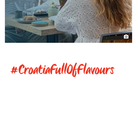
#CroatiaFullOfFlavours