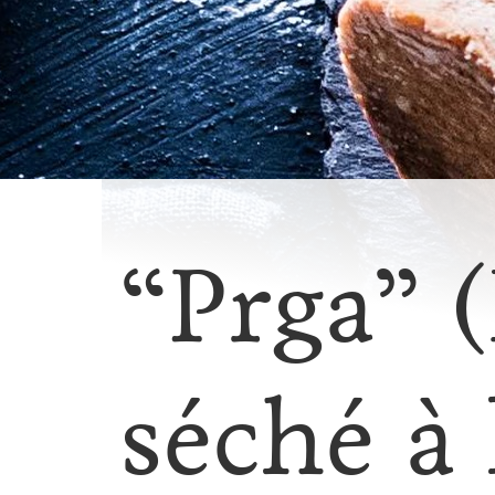
“Prga” 
séché à 