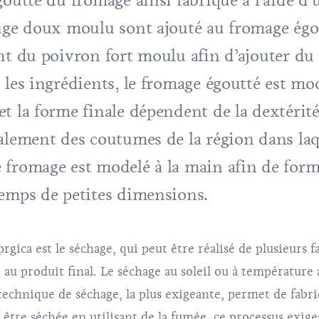
outté du fromage ainsi fabriqué à l’aide d’
uge doux moulu sont ajouté au fromage égou
nt du poivron fort moulu afin d’ajouter du 
 les ingrédients, le fromage égoutté est mo
t la forme finale dépendent de la dextérité
alement des coutumes de la région dans laqu
 fromage est modelé à la main afin de form
temps de petites dimensions.
prgica est le séchage, qui peut être réalisé de plusieurs 
 au produit final. Le séchage au soleil ou à température
 technique de séchage, la plus exigeante, permet de fabr
t être séchée en utilisant de la fumée, ce processus exige