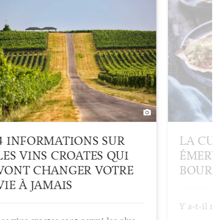
4 INFORMATIONS SUR
LA CUI
LES VINS CROATES QUI
ÉMERV
VONT CHANGER VOTRE
BOURD
VIE À JAMAIS
Y a-t-il 