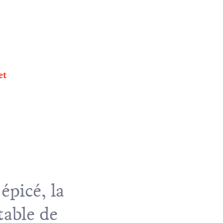
et
épicé, la
table de