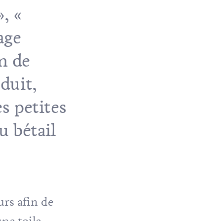
, «
age
n de
duit,
es petites
u bétail
urs afin de