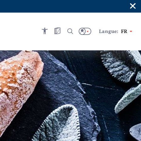
×
Langue:
FR