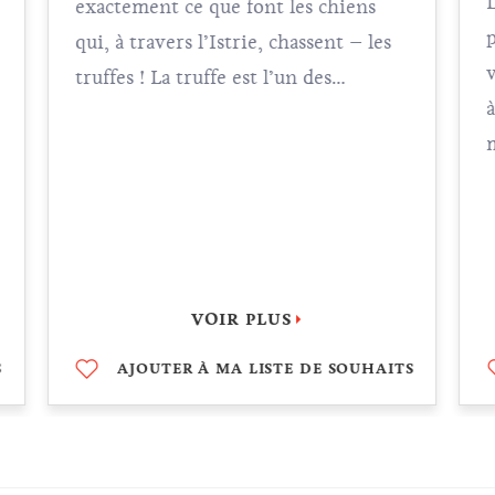
exactement ce que font les chiens
qui, à travers l’Istrie, chassent – les
vin
truffes ! La truffe est l’un des
aliments les plus chers du monde et
m
pour pouvoir savourer pleinement
les délicieuses spécialités istriennes
p
préparées à base de truffes, vous
aurez besoin de l’aide de l’une des
v
races les plus appréciées – lagotta
VOIR PLUS
romagnola – connues aussi comme
s
chien truffier.
S
AJOUTER À MA LISTE DE SOUHAITS