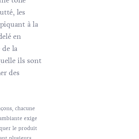
une toile
tté, les
piquant à la
delé en
 de la
elle ils sont
er des
façons, chacune
 ambiante exige
iquer le produit
ant plusieurs