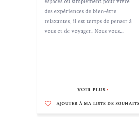
est une
espaces ou simplement pour vivre
op grande,
des expériences de bien-être
rment que
relaxantes, il est temps de penser à
ique.
vous et de voyager. Nous vous
ce n’est
invitons à trouver la paix intérieure
en Croatie, tout ce que vous avez à
ées
faire est de vous asseoir, vous laisser
iter…
porter et profiter de votre voyage.
VOIR PLUS
 SOUHAITS
AJOUTER À MA LISTE DE SOUHAIT