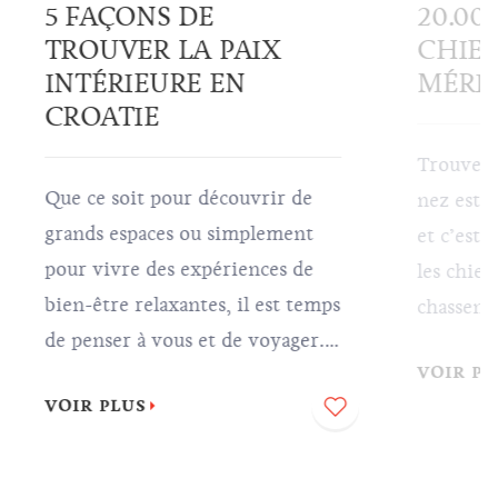
5 FAÇONS DE
20.00
TROUVER LA PAIX
CHIEN
INTÉRIEURE EN
MÉRIT
CROATIE
Trouver d
Que ce soit pour découvrir de
nez est 
grands espaces ou simplement
et c’est
pour vivre des expériences de
les chiens
bien-être relaxantes, il est temps
chassent 
de penser à vous et de voyager.
est l’un 
VOIR PL
Nous vous invitons à trouver la
chers du
VOIR PLUS
paix intérieure en Croatie, tout
savourer
ce que vous avez à faire est de
délicieus
vous asseoir, vous laisser porter
préparées