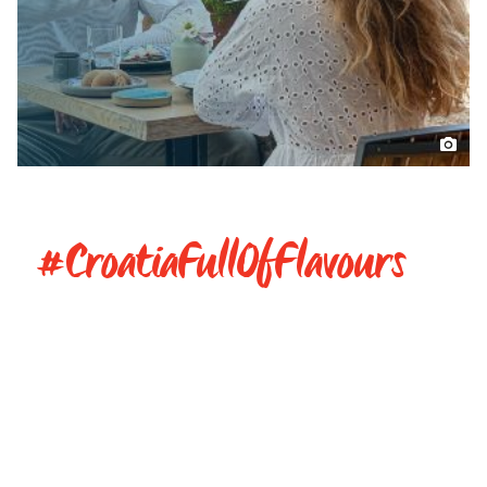
#CroatiaFullOfFlavours