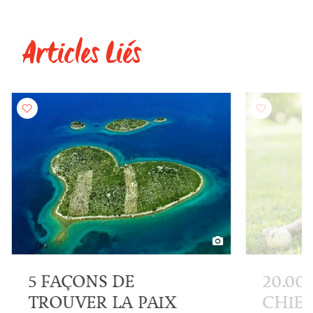
Articles Liés
5 FAÇONS DE
20.00
TROUVER LA PAIX
CHIEN