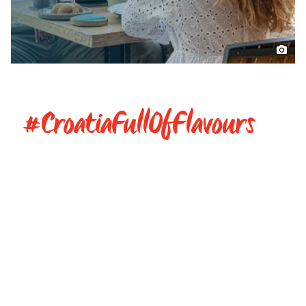
#CroatiaFullOfFlavours