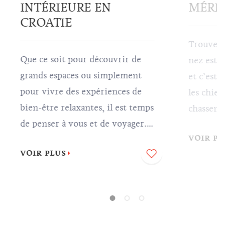
INTÉRIEURE EN
MÉRIT
CROATIE
Trouver d
Que ce soit pour découvrir de
nez est 
grands espaces ou simplement
et c’est
pour vivre des expériences de
les chiens
bien-être relaxantes, il est temps
chassent 
de penser à vous et de voyager.
est l’un 
VOIR PL
Nous vous invitons à trouver la
chers du
VOIR PLUS
paix intérieure en Croatie, tout
savourer
ce que vous avez à faire est de
délicieus
vous asseoir, vous laisser porter
préparées
et profiter de votre voyage.
aurez bes
des races