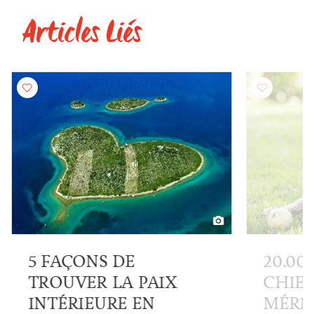
Articles Liés
5 FAÇONS DE
20.00
TROUVER LA PAIX
CHIEN
INTÉRIEURE EN
MÉRIT