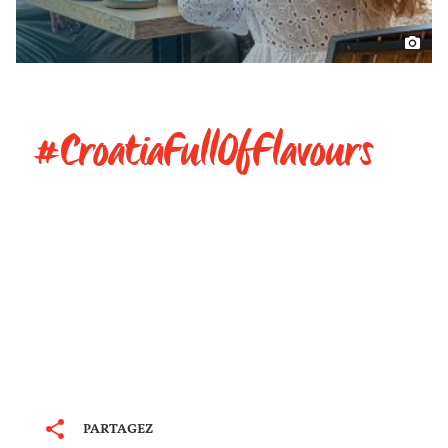
#CroatiaFullOfFlavours
PARTAGEZ