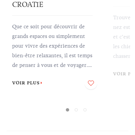
CROATIE
Trouver d
Que ce soit pour découvrir de
nez est 
grands espaces ou simplement
et c’est
pour vivre des expériences de
les chiens
bien-être relaxantes, il est temps
chassent 
de penser à vous et de voyager.
est l’un 
VOIR PL
Nous vous invitons à trouver la
chers du
VOIR PLUS
paix intérieure en Croatie, tout
savourer
ce que vous avez à faire est de
délicieus
vous asseoir, vous laisser porter
préparées
et profiter de votre voyage.
aurez bes
des races
lagotta 