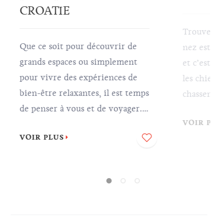
CROATIE
Trouver d
Que ce soit pour découvrir de
nez est 
grands espaces ou simplement
et c’est
pour vivre des expériences de
les chiens
bien-être relaxantes, il est temps
chassent 
de penser à vous et de voyager.
est l’un 
VOIR PL
Nous vous invitons à trouver la
chers du
VOIR PLUS
paix intérieure en Croatie, tout
savourer
ce que vous avez à faire est de
délicieus
vous asseoir, vous laisser porter
préparées
et profiter de votre voyage.
aurez bes
des races