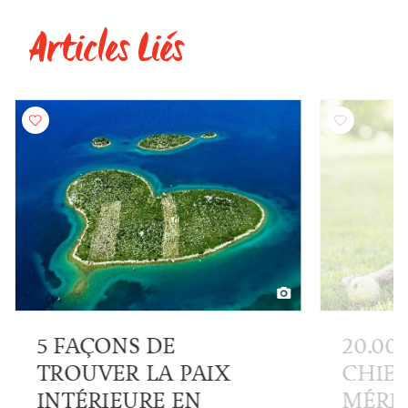
Articles Liés
5 FAÇONS DE
20.00
TROUVER LA PAIX
CHIEN
INTÉRIEURE EN
MÉRIT