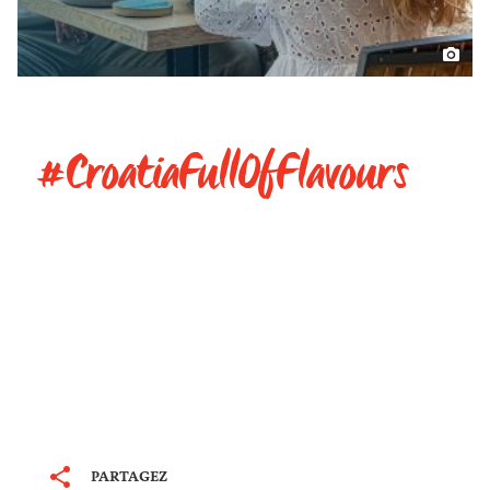
#CroatiaFullOfFlavours
PARTAGEZ