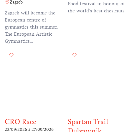
Zagreb
Food festival in honour of
the world’s best chestnuts
Zagreb will become the
European centre of
gymnastics this summer.
The European Artistic
Gymnastics
Championships will take
place from 13 to 23 August
at Arena Zagreb, marking
the first time this
prestigious event has been
held in Croatia. This will
be the largest gymnastics
event in Zagreb and
Croatia in the past four
decades, since the 1987
Universiade.
CRO Race
Spartan Trail
Dubrovnik
22/09/2026
à
27/09/2026