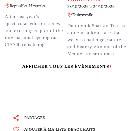
Republika Hrvatska
23/10/2026
à
24/10/2026
Dubrovnik
After last year’s
spectacular edition, a new
Dubrovnik Spartan Trail is
and exciting chapter of the
a one-of-a-kind race that
international cycling race
weaves challenge, nature,
CRO Race is being
and history into one of the
prepared, ready to once
Mediterranean’s most
again send the most
breathtaking locations. Set
beautiful sporting postcard
AFFICHER TOUS LES ÉVÉNEMENTS
against the spectacular
of Croatia to the world.
backdrop of Dubrovnik, a
city world-renowned for
its iconic stone walls, rich
heritage, and stunning
coastline, this event takes
you off the beaten path. It
invites runners to journey
PARTAGEZ
through untouched nature,
AJOUTER À MA LISTE DE SOUHAITS