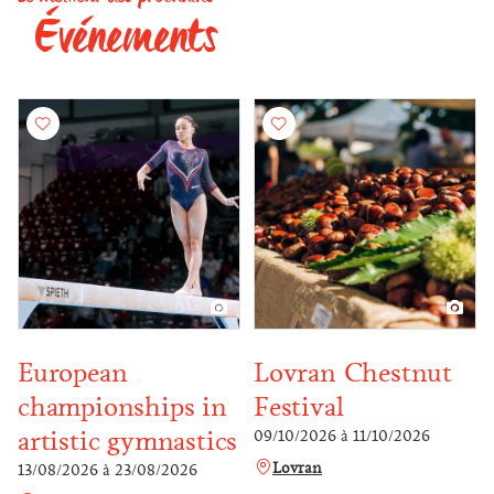
Événements
European
Lovran Chestnut
championships in
Festival
artistic gymnastics
09/10/2026
à
11/10/2026
Lovran
13/08/2026
à
23/08/2026