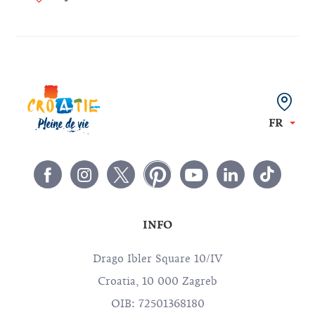
ancient trails, and hidden
landscapes that most
visitors never get to see.
FR
INFO
Drago Ibler Square 10/IV
Croatia, 10 000 Zagreb
OIB: 72501368180