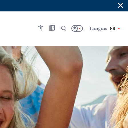
×
Langue:
FR