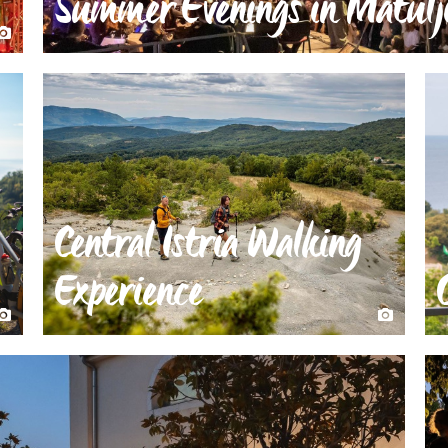
Summer Evenings in Matulj
Central Istria Walking
Experience