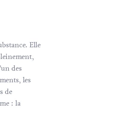
ubstance. Elle
pleinement,
’un des
ments, les
rs de
me : la