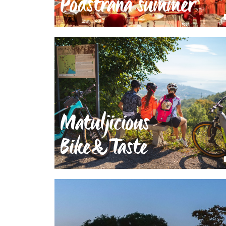
Podstrana summer
Matuljicious
Bike&Taste