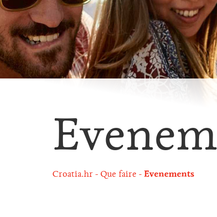
Evenem
Croatia.hr
Que faire
Evenements