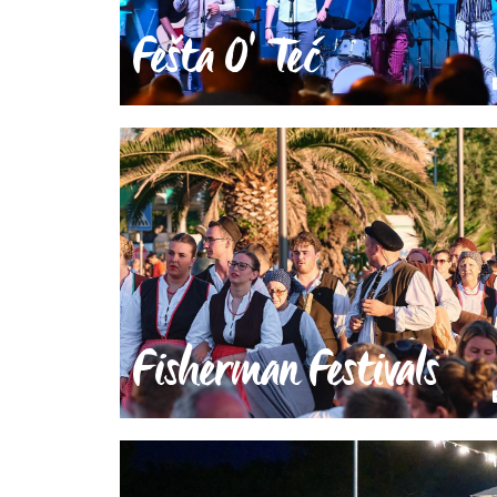
Fešta O' Teć
Fisherman Festivals