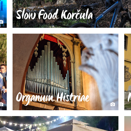
Slow Food Korčula
Organum Histriae