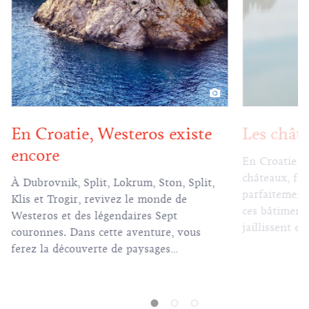
Les chât
En Croatie, Westeros existe
encore
En Croatie, 
châteaux, for
À Dubrovnik, Split, Lokrum, Ston, Split,
parfaitement 
Klis et Trogir, revivez le monde de
ces bâtiment
Westeros et des légendaires Sept
jaillissent e
couronnes. Dans cette aventure, vous
légendes vou
ferez la découverte de paysages
leur architec
spectaculaires, de cités mystiques, des
remparts qui protègent une histoire
millénaire…