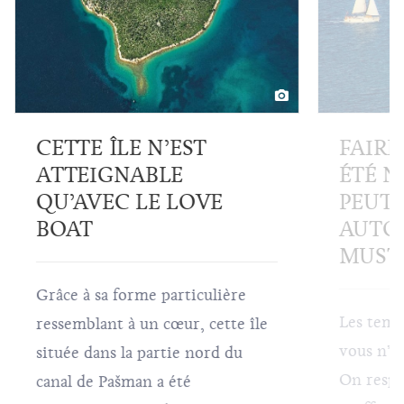
CETTE ÎLE N’EST
FAIRE
ATTEIGNABLE
ÉTÉ N
QU’AVEC LE LOVE
PEUT-
BOAT
AUTO
MUST 
Grâce à sa forme particulière
Les temp
ressemblant à un cœur, cette île
vous n’av
située dans la partie nord du
On respire mieux, il n’y a
canal de Pašman a été