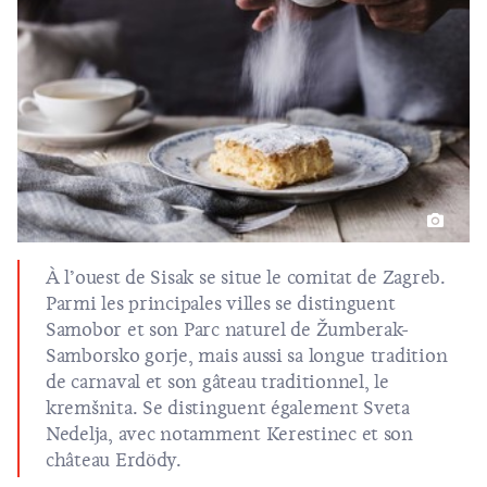
À l’ouest de Sisak se situe le comitat de Zagreb.
Parmi les principales villes se distinguent
Samobor et son Parc naturel de Žumberak-
Samborsko gorje, mais aussi sa longue tradition
de carnaval et son gâteau traditionnel, le
kremšnita. Se distinguent également Sveta
Nedelja, avec notamment Kerestinec et son
château Erdödy.