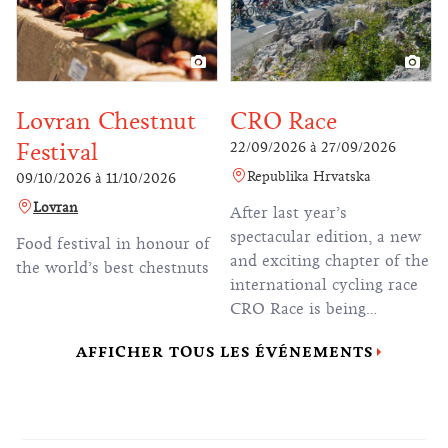
be the largest gymnastics
event in Zagreb and
Croatia in the past four
decades, since the 1987
Universiade.
Lovran Chestnut
CRO Race
Festival
22/09/2026
à
27/09/2026
Republika Hrvatska
09/10/2026
à
11/10/2026
Lovran
After last year’s
spectacular edition, a new
Food festival in honour of
and exciting chapter of the
the world’s best chestnuts
international cycling race
CRO Race is being
prepared, ready to once
AFFICHER TOUS LES ÉVÉNEMENTS
again send the most
beautiful sporting postcard
of Croatia to the world.