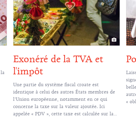
Exonéré de la TVA et
Po
l'impôt
la
Lais
sign
Une partie du système fiscal croate est
bell
identique à celui des autres États membres de
autr
l’Union européenne, notamment en ce qui
« ob
concerne la taxe sur la valeur ajoutée. Ici
appelée « PDV », cette taxe est calculée sur la
plupart des marchandises et des services selon
un taux de 25 %, bien qu’il existe des
exceptions.