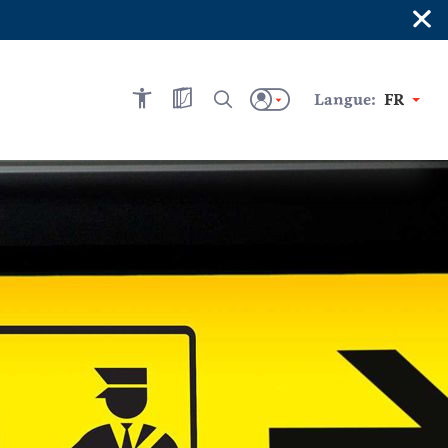
×
Langue:
FR