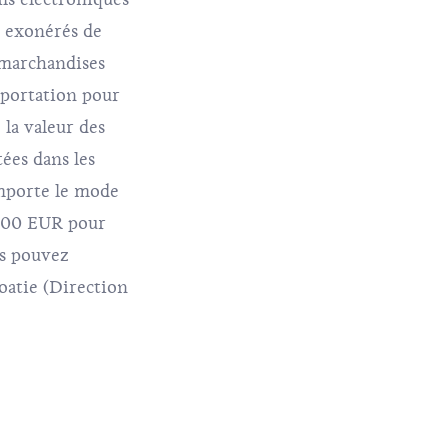
t exonérés de
s marchandises
xportation pour
 la valeur des
ées dans les
importe le mode
 300 EUR pour
us pouvez
roatie (Direction