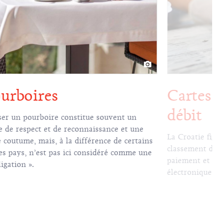
urboires
Cartes 
débit
ser un pourboire constitue souvent un
e de respect et de reconnaissance et une
La Croatie fig
e coutume, mais, à la différence de certains
classement des
es pays, n’est pas ici considéré comme une
paiement et l
ligation ».
électroniques