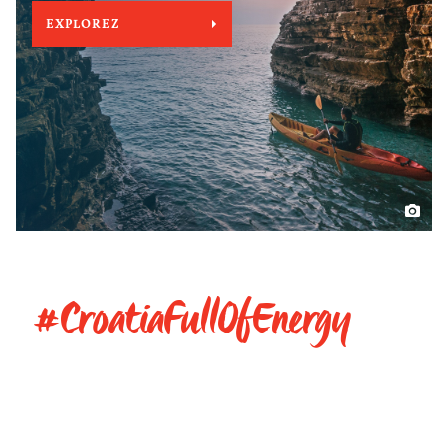
EXPLOREZ
#CroatiaFullOfEnergy