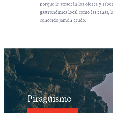
porque le atraerán los olores y sabor
gastronómica local como las ranas, lo
conocido jamón crudo.
Piragüismo