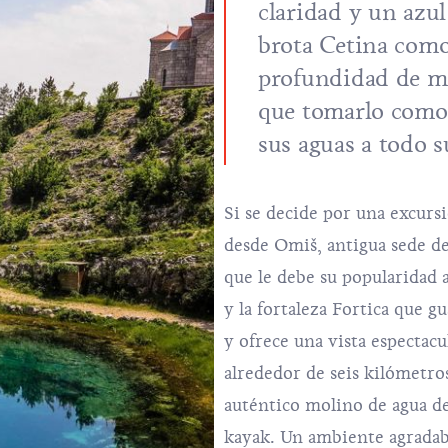
claridad y un azul
brota Cetina como 
profundidad de má
que tomarlo como 
sus aguas a todo s
Si se decide por una excursi
desde Omiš, antigua sede de
que le debe su popularidad a
y la fortaleza Fortica que gu
y ofrece una vista espectacu
alrededor de seis kilómetr
auténtico molino de agua des
kayak. Un ambiente agradab