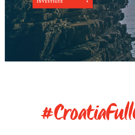
INVESTIGUE
#CroatiaFul