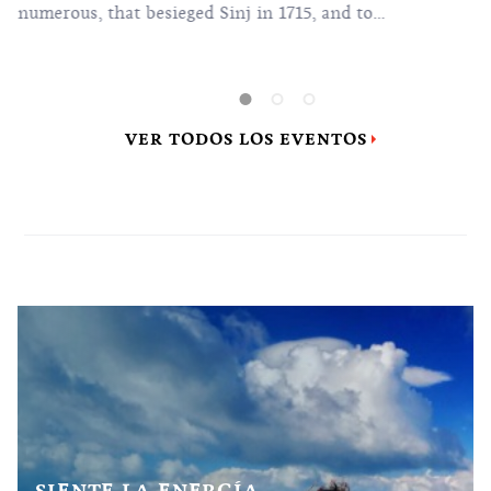
numerous, that besieged Sinj in 1715, and to
the glory of the Madonna, who, according to
belief, saved the town at that time.
VER TODOS LOS EVENTOS
SIENTE LA ENERGÍA