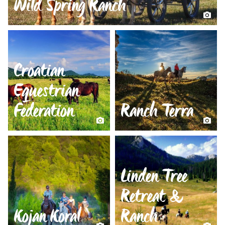
Wild Spring Ranch
Croatian
Equestrian
Federation
Ranch Terra
Linden Tree
Retreat &
Kojan Koral
Ranch