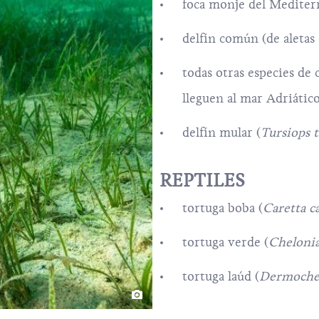
foca monje del Mediter
delfín común (de aletas c
todas otras especies de 
lleguen al mar Adriátic
delfín mular (
Tursiops 
REPTILES
tortuga boba (
Caretta c
tortuga verde (
Cheloni
tortuga laúd (
Dermochel