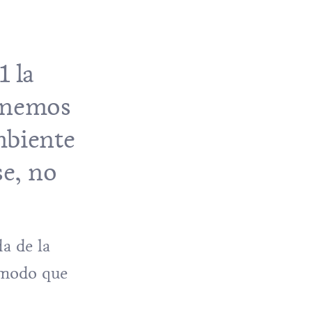
1 la
tenemos
mbiente
se, no
da de la
l modo que