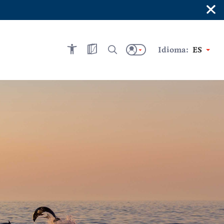
×
Idioma:
ES