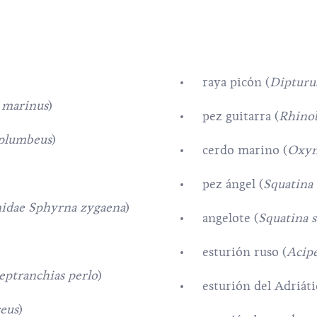
raya picón (
Dipturu
 marinus
)
pez guitarra (
Rhinob
 plumbeus
)
cerdo marino (
Oxyn
pez ángel (
Squatina 
idae Sphyrna zygaena
)
angelote (
Squatina 
esturión ruso (
Acipe
eptranchias perlo
)
esturión del Adriáti
eus
)