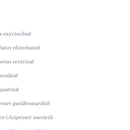
s oxyrinchus
)
atos rhinobatos
)
otus centrina
)
oculata
)
squatina
)
nser gueldenstaedtii
)
co (
Acipenser naccarii
)