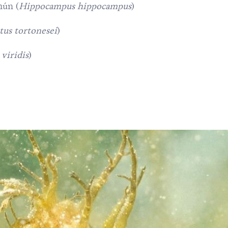
mún (
Hippocampus hippocampus
)
tus tortonesei
)
 viridis
)