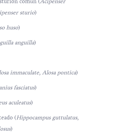
esturión común (
Acipenser
ipenser sturio
)
so huso
)
uilla anguilla
)
losa immaculate, Alosa pontica
)
nius fasciatus
)
eus aculeatus
)
teado (
Hippocampus guttulatus,
osus
)