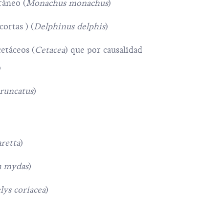
ráneo
(
Monachus monachus
)
ortas ) (
Delphinus delphis
)
cetáceos (
Cetacea
) que por causalidad
o
truncatus
)
aretta
)
a mydas
)
ys coriacea
)