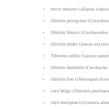
zorro marino (
Alopias vulpin
tiburón peregrino (
Cetorhin
tiburón blanco (
Carcharodon 
tiburón mako (
Isurus oxyrin
Tiburón cailón (
Lamna nasus
)
tiburón damisela​ (
Carcharias 
tiburón liso (
Odontapsis fero
raya látigo (
Dasyatis pastinaca
raya mariposa (
Gymnura altav