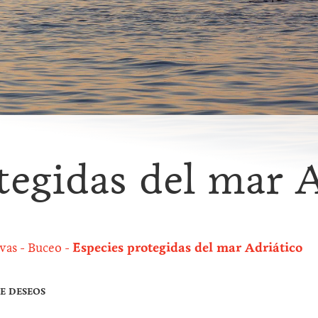
tegidas del mar 
vas
Buceo
Especies protegidas del mar Adriático
DE DESEOS