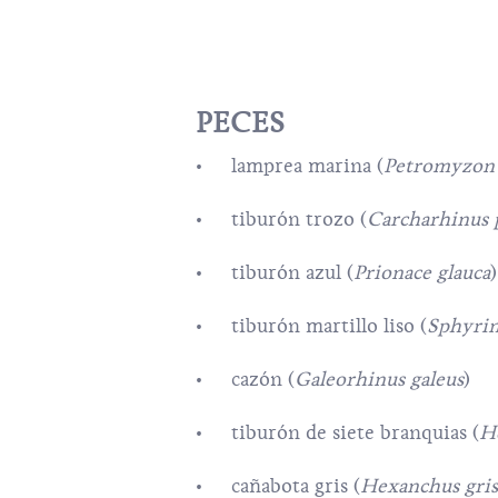
PECES
lamprea marina (
Petromyzon
tiburón trozo (
Carcharhinus
tiburón azul (
Prionace glauca
)
tiburón martillo liso (
Sphyrin
cazón (
Galeorhinus galeus
)
tiburón de siete branquias (
H
cañabota gris (
Hexanchus gris