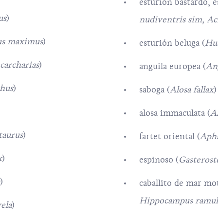
esturión bastardo, 
us
)
nudiventris sim, Ac
us maximus
)
esturión beluga (
Hu
carcharias
)
anguila europea (
Ang
chus
)
saboga (
Alosa fallax
)
alosa immaculata (
A
taurus
)
fartet oriental (
Apha
x
)
espinoso (
Gasterost
)
caballito de mar mo
Hippocampus ramul
ela
)