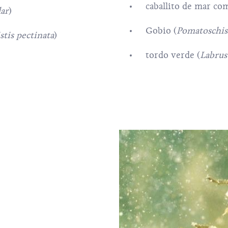
caballito de mar co
ar
)
Gobio (
Pomatoschis
stis pectinata
)
tordo verde (
Labrus