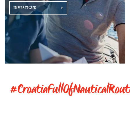
INVESTIGUE
#CroatiaFullOfNauticalRout