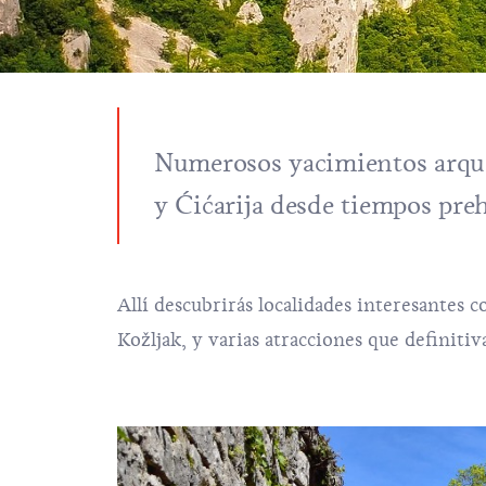
Numerosos yacimientos arque
y Ćićarija desde tiempos preh
Allí descubrirás localidades interesantes c
Kožljak, y varias atracciones que definiti