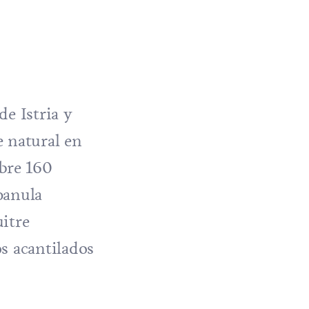
de Istria y
e natural en
bre 160
panula
uitre
os acantilados