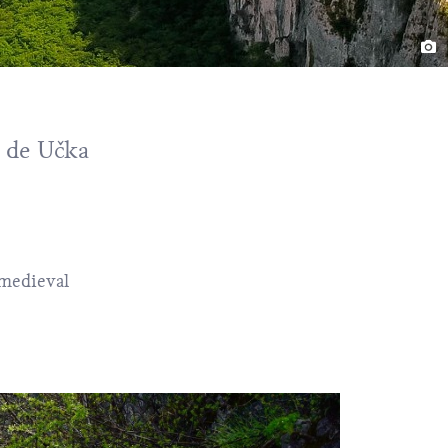
 de Učka
 medieval