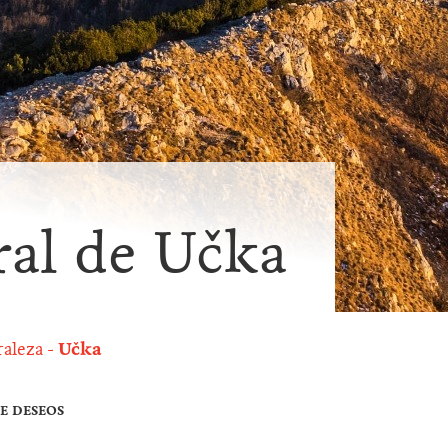
ral de Učka
aleza
Učka
DE DESEOS