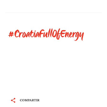
deporte croat
llamado walk
#CroatiaFullOfEnergy
COMPARTIR