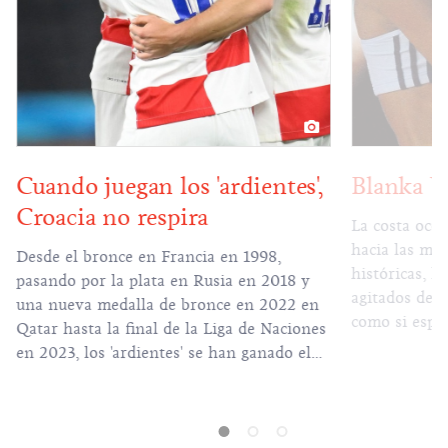
Cuando juegan los 'ardientes',
Blanka V
Croacia no respira
La costa occi
hacia las mar
Desde el bronce en Francia en 1998,
históricas, l
pasando por la plata en Rusia en 2018 y
agitados de l
una nueva medalla de bronce en 2022 en
como si esper
Qatar hasta la final de la Liga de Naciones
numerosas isl
en 2023, los 'ardientes' se han ganado el
escondidas con e
corazón de millones de aficionados en
dar un paseo 
todo el mundo.
tiene oportu
más hermosas