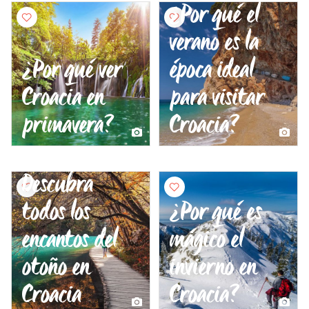
¿Por qué el
verano es la
¿Por qué ver
época ideal
Croacia en
para visitar
primavera?
Croacia?
Descubra
todos los
¿Por qué es
encantos del
mágico el
otoño en
invierno en
Croacia
Croacia?