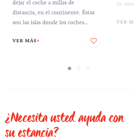
dejar el coche a millas de
de amor. Sus vi
distancia, en el continente. Éstas
habitual
son las islas donde los coches
VER MÁ
las parejas
siempre han sido persona non
para dars
VER MÁS
grata.
futuro c
¿Necesita usted ayuda con
su estancia?