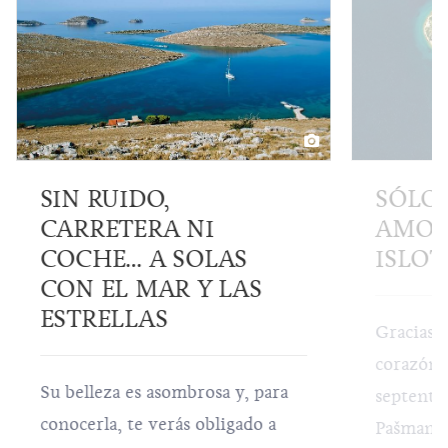
SIN RUIDO,
SÓLO 
CARRETERA NI
AMOR
COCHE… A SOLAS
ISLOT
CON EL MAR Y LAS
ESTRELLAS
Gracias a
corazón, 
Su belleza es asombrosa y, para
septentri
conocerla, te verás obligado a
Pašman r