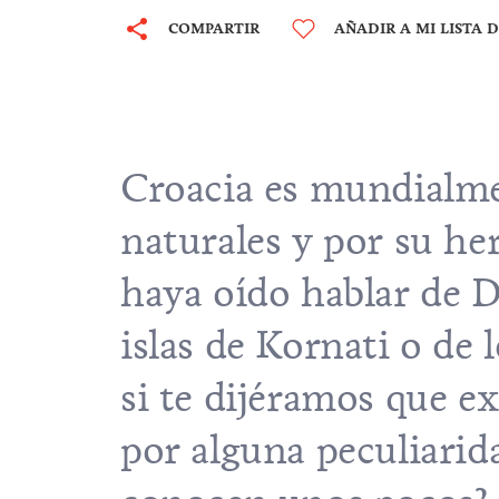
COMPARTIR
AÑADIR A MI LISTA 
Croacia es mundialme
naturales y por su he
haya oído hablar de
D
islas de
Kornati
o de 
si te dijéramos que e
por alguna peculiarid