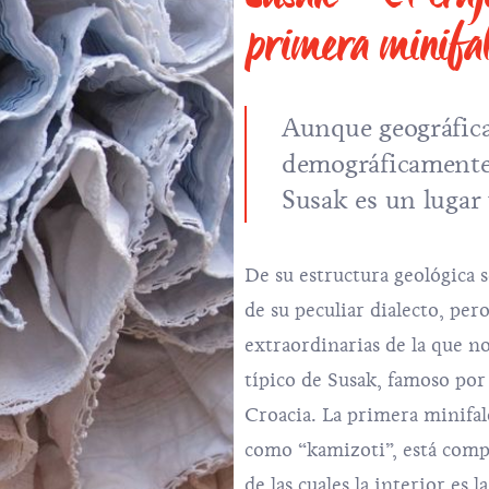
primera minifal
Aunque geográfic
demográficamente
Susak
es un lugar
De su estructura geológica s
de su peculiar dialecto, per
extraordinarias de la que no 
típico de Susak, famoso por 
Croacia. La primera minifald
como “kamizoti”, está compue
de las cuales la interior es 