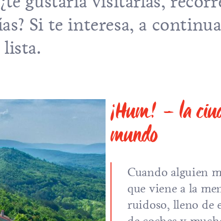
e gustaría visitarlas, recorre
ías? Si te interesa, a continu
lista.
¡Hum! – la ciu
mundo
Cuando alguien m
que viene a la me
ruidoso, lleno de e