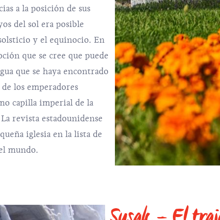
ias a la posición de sus
yos del sol era posible
lsticio y el equinocio. En
ipción que se cree que puede
tigua que se haya encontrado
 de los emperadores
mo capilla imperial de la
. La revista estadounidense
ueña iglesia en la lista de
del mundo.
Susak – El traj