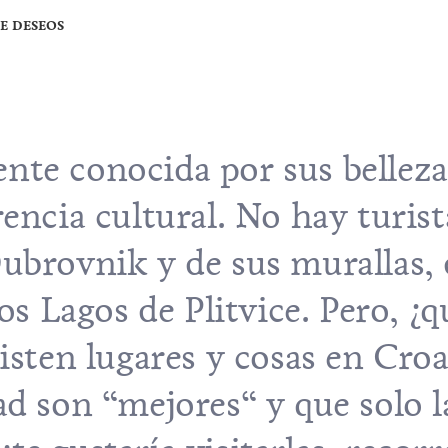
DE DESEOS
nte conocida por sus belleza
rencia cultural. No hay turis
ubrovnik
y de sus murallas, 
los
Lagos de Plitvice
. Pero, ¿q
xisten lugares y cosas en Cro
ad son “mejores“ y que solo l