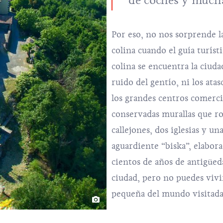
de coches y mucha
Por eso, no nos sorprende la 
colina cuando el guía turísti
colina se encuentra la ciuda
ruido del gentío, ni los ata
los grandes centros comercia
conservadas murallas que ro
callejones, dos iglesias y u
aguardiente “biska”, elabor
cientos de años de antigüeda
ciudad, pero no puedes vivi
pequeña del mundo visitada