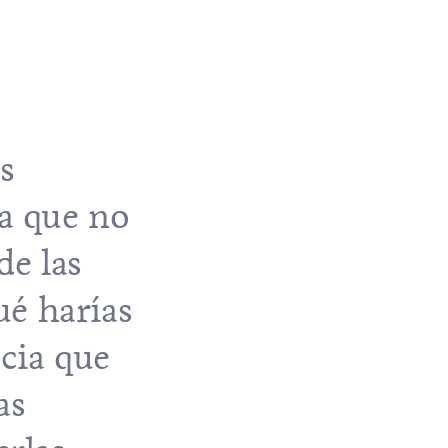
s
ta que no
de las
ué harías
acia que
as