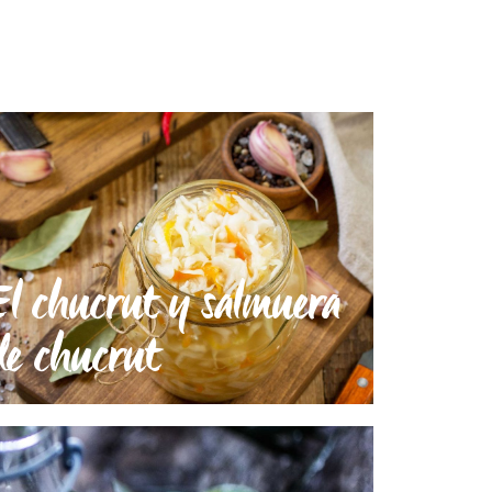
El chucrut y salmuera
de chucrut