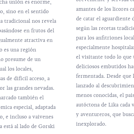
dicha unión es enorme,
amantes de los licores 
o, sino en el sentido
de catar el aguardiente 
na tradicional nos revela
según las recetas tradic
basándose en frutos del
para los anfitriones loca
igualmente atractiva en
especialmente hospitala
no es una región
el visitante todo lo que 
no presume de un
deliciosos embutidos has
al los locales,
fermentada. Desde que 
 de difícil acceso, a
lanzado al descubrimien
or las grandes nevadas.
menos conocidas, el pais
marcado también el
autóctona de Lika cada v
ómica especial, adaptada
y aventureros, que busc
o, e incluso a vaivenes
inexplorado.
 está al lado de Gorski