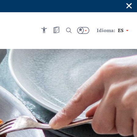
×
Idioma:
ES