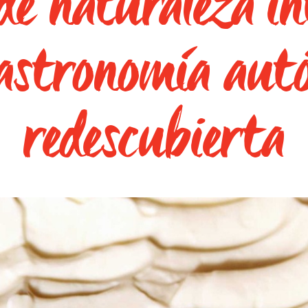
de naturaleza i
astronomía aut
redescubierta