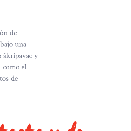
ión de
 bajo una
o škripavac y
í como el
utos de