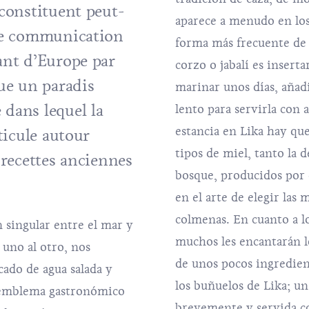
 constituent peut-
aparece a menudo en los
 de communication
forma más frecuente de 
ant d’Europe par
corzo o jabalí es inserta
tue un paradis
marinar unos días, añadi
dans lequel la
lento para servirla con 
estancia en Lika hay que
ticule autour
tipos de miel, tanto la d
 recettes anciennes
bosque, producidos por 
en el arte de elegir las 
colmenas. En cuanto a lo
 singular entre el mar y
muchos les encantarán lo
 uno al otro, nos
de unos pocos ingredie
cado de agua salada y
los buñuelos de Lika; un
, emblema gastronómico
brevemente y servida co