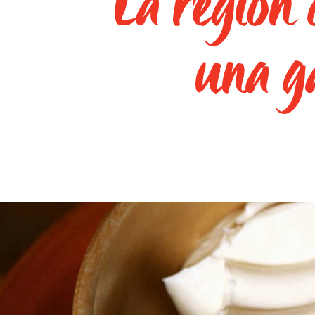
La región 
una g