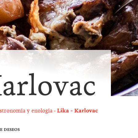
Karlovac
stronomía y enología
Lika - Karlovac
DE DESEOS