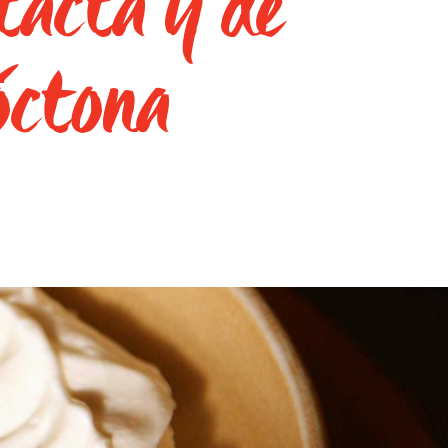
ntacta y de
óctona