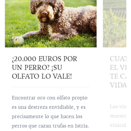
¿20.000 EUROS POR
CUAT
UN PERRO? ¡SU
EL VI
OLFATO LO VALE!
TE C
VIDA 
Encontrar oro con olfato propio
Los vinos
es una destreza envidiable, y es
muestras
precisamente lo que hacen los
vinicultu
perros que cazan trufas en Istria.