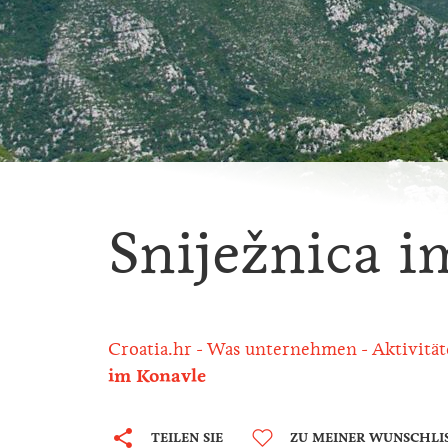
Sniježnica i
Croatia.hr
Was unternehmen
Aktivitä
im Konavle
TEILEN SIE
ZU MEINER WUNSCHLI