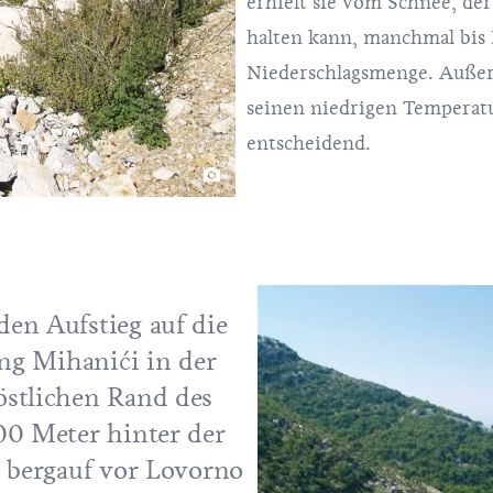
erhielt sie vom Schnee, der
halten kann, manchmal bis 
Niederschlagsmenge. Außer
seinen niedrigen Temperat
entscheidend.
en Aufstieg auf die
ung Mihanići in der
östlichen Rand des
00 Meter hinter der
t bergauf vor Lovorno