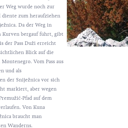
Der Weg wurde noch zur
d diente zum heraufziehen
ježnica. Da der Weg in
 Kurven bergauf führt, gibt
 der Pass Duži erreicht
chtlichen Blick auf die
n Montenegro. Vom Pass aus
n und als
n der Sniježnica vor sich
cht markiert, aber wegen
 Premužić-Pfad auf dem
verlaufen. Von Kuna
ežnica braucht man
ten Wanderns.