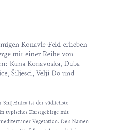
migen Konavle-Feld erheben
erge mit einer Reihe von
en: Kuna Konavoska, Duba
e, Šiljesci, Velji Do und
r Sniježnica ist der südlichste
in typisches Karstgebirge mit
r mediterraner Vegetation. Den Namen