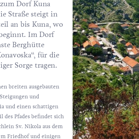
e zum Dorf Kuna
e Straße steigt in
eil an bis Kuna, wo
eginnt. Im Dorf
hste Berghütte
onavoska“, für die
iger Sorge tragen.
en breiten ausgebauten
 Steigungen und
ia und einen schattigen
l des Pfades befindet sich
chlein Sv. Nikola aus dem
hem Friedhof und einigen