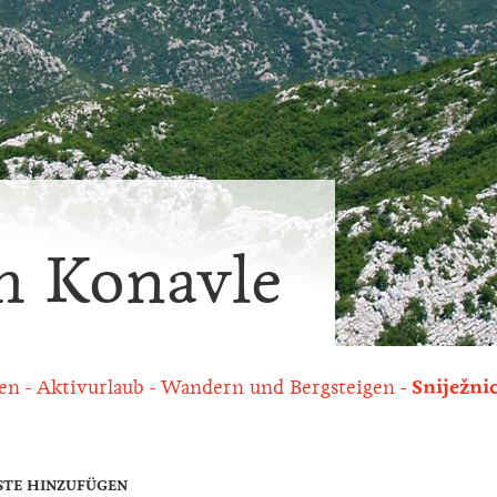
m Konavle
ten
Aktivurlaub
Wandern und Bergsteigen
Sniježni
STE HINZUFÜGEN