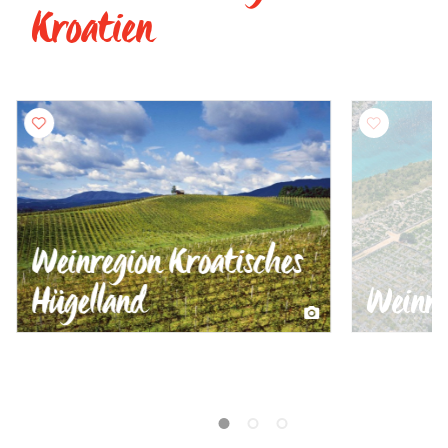
Kroatien
Weinregion Kroatisches
Hügelland
Weinre