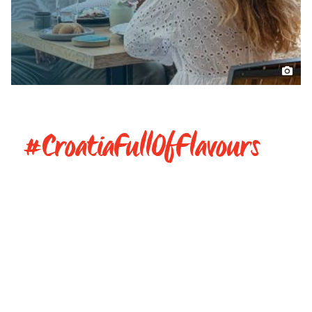
#CroatiaFullOfFlavours