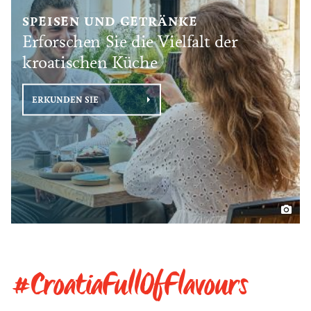
SPEISEN UND GETRÄNKE
Erforschen Sie die Vielfalt der
kroatischen Küche
ERKUNDEN SIE
#CroatiaFullOfFlavours