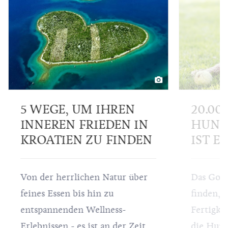
5 WEGE, UM IHREN
20.00
INNEREN FRIEDEN IN
HUND?
KROATIEN ZU FINDEN
IST E
Von der herrlichen Natur über
Das Gold
feines Essen bis hin zu
finden, 
entspannenden Wellness-
Fertigke
Erlebnissen - es ist an der Zeit,
die Hunde