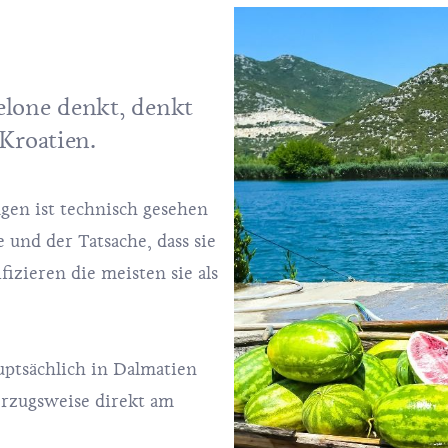
one denkt, denkt
Kroatien
.
agen ist technisch gesehen
 und der Tatsache, dass sie
fizieren die meisten sie als
uptsächlich in Dalmatien
orzugsweise direkt am