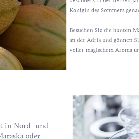
besonders in der heißen Jah
Königin des Sommers gena
Besuchen Sie die bunten
Mä
an der Adria und gönnen Si
voller magischem Aroma u
rt in Nord- und
 Maraska oder