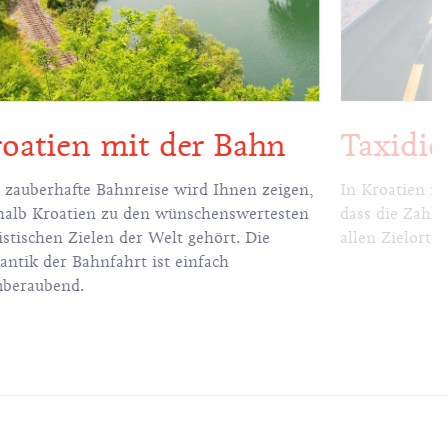
oatien mit der Bahn
Taxidie
 zauberhafte Bahnreise wird Ihnen zeigen,
In Kroatien ist
alb Kroatien zu den wünschenswertesten
dass die Zahl 
istischen Zielen der Welt gehört. Die
allen Zielorten
ntik der Bahnfahrt ist einfach
mberaubend.