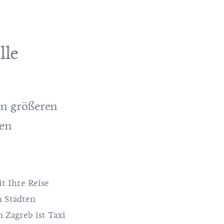
lle
in größeren
ten
t Ihre Reise
n Städten
 Zagreb ist Taxi